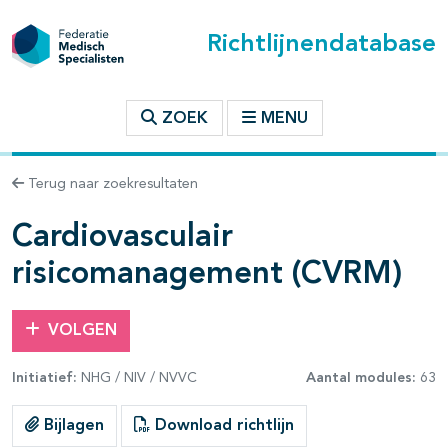
Richtlijnendatabase
t inhoudsopgave
ZOEK
MENU
n binnen deze richtlijn
Terug naar zoekresultaten
les openklappen
Cardiovasculair
risicomanagement (CVRM)
VOLGEN
Initiatief:
NHG / NIV / NVVC
Aantal modules:
63
pagina's open- en dichtklappen
Bijlagen
Download richtlijn