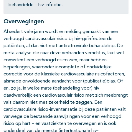
behandelde – hiv-infectie.
Overwegingen
Al sedert vele jaren wordt er melding gemaakt van een
verhoogd cardiovasculair risico bij hiv-geïnfecteerde
pagina's open- en dichtklappen
patiënten, al dan niet met antiretrovirale behandeling. De
meta-analyse die naar deze verbanden verricht is, laat wel
pagina's open- en dichtklappen
consistent een verhoogd risico zien, maar hebben
beperkingen, waaronder incomplete of onduidelijke
pagina's open- en dichtklappen
correctie voor de klassieke cardiovasculaire risicofactoren,
alsmede onvoldoende aandacht voor (publicatie)bias. Of
en, zo ja, in welke mate (behandeling voor) hiv
daadwerkelijk een cardiovasculair risico met zich meebrengt
valt daarom niet met zekerheid te zeggen. Een
cardiovasculaire risico-inventarisatie bij deze patiënten valt
vanwege de bestaande aanwijzingen voor een verhoogd
risico op hart – en vaatziekten te overwegen en is ook
onderdeel van de meeste (inter)nationale hiv-