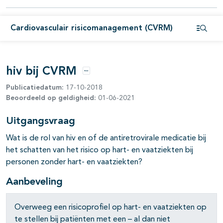
Cardiovasculair risicomanagement (CVRM)
pagina's open- en dichtklappen
Open i
hiv bij CVRM
Opties
Publicatiedatum:
17-10-2018
Beoordeeld op geldigheid:
01-06-2021
Uitgangsvraag
Wat is de rol van hiv en of de antiretrovirale medicatie bij
het schatten van het risico op hart- en vaatziekten bij
personen zonder hart- en vaatziekten?
Aanbeveling
Overweeg een risicoprofiel op hart- en vaatziekten op
te stellen bij patiënten met een – al dan niet