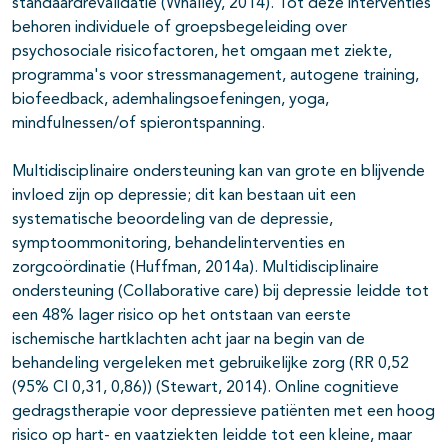
standaardrevalidatie (Whalley, 2014). Tot deze interventies
behoren individuele of groepsbegeleiding over
psychosociale risicofactoren, het omgaan met ziekte,
programma's voor stressmanagement, autogene training,
biofeedback, ademhalingsoefeningen, yoga,
mindfulnessen/of spierontspanning.
Multidisciplinaire ondersteuning kan van grote en blijvende
invloed zijn op depressie; dit kan bestaan uit een
systematische beoordeling van de depressie,
symptoommonitoring, behandelinterventies en
zorgcoördinatie (Huffman, 2014a). Multidisciplinaire
ondersteuning (Collaborative care) bij depressie leidde tot
een 48% lager risico op het ontstaan van eerste
ischemische hartklachten acht jaar na begin van de
behandeling vergeleken met gebruikelijke zorg (RR 0,52
(95% CI 0,31, 0,86)) (Stewart, 2014). Online cognitieve
gedragstherapie voor depressieve patiënten met een hoog
risico op hart- en vaatziekten leidde tot een kleine, maar