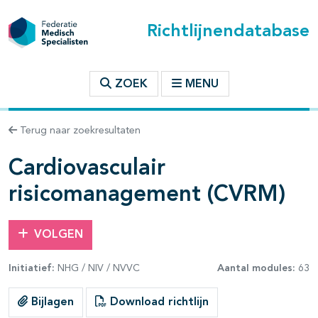
Richtlijnendatabase
t inhoudsopgave
ZOEK
MENU
n binnen deze richtlijn
Terug naar zoekresultaten
les openklappen
Cardiovasculair
risicomanagement (CVRM)
VOLGEN
Initiatief:
NHG / NIV / NVVC
Aantal modules:
63
pagina's open- en dichtklappen
Bijlagen
Download richtlijn
pagina's open- en dichtklappen