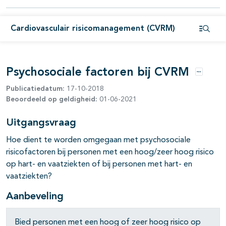
pagina's open- en dichtklappen
Cardiovasculair risicomanagement (CVRM)
Open i
Psychosociale factoren bij CVRM
Opties
Publicatiedatum:
17-10-2018
Beoordeeld op geldigheid:
01-06-2021
Uitgangsvraag
Hoe dient te worden omgegaan met psychosociale
risicofactoren bij personen met een hoog/zeer hoog risico
pagina's open- en dichtklappen
op hart- en vaatziekten of bij personen met hart- en
vaatziekten?
pagina's open- en dichtklappen
Aanbeveling
pagina's open- en dichtklappen
Bied personen met een hoog of zeer hoog risico op