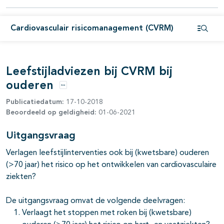
pagina's open- en dichtklappen
Cardiovasculair risicomanagement (CVRM)
Open i
Leefstijladviezen bij CVRM bij
ouderen
Opties
Publicatiedatum:
17-10-2018
Beoordeeld op geldigheid:
01-06-2021
Uitgangsvraag
Verlagen leefstijlinterventies ook bij (kwetsbare) ouderen
pagina's open- en dichtklappen
(>70 jaar) het risico op het ontwikkelen van cardiovasculaire
ziekten?
pagina's open- en dichtklappen
pagina's open- en dichtklappen
De uitgangsvraag omvat de volgende deelvragen:
Verlaagt het stoppen met roken bij (kwetsbare)