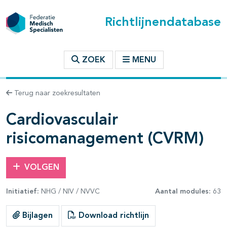
Richtlijnendatabase
t inhoudsopgave
ZOEK
MENU
n binnen deze richtlijn
Terug naar zoekresultaten
les openklappen
Cardiovasculair
risicomanagement (CVRM)
VOLGEN
Initiatief:
NHG / NIV / NVVC
Aantal modules:
63
pagina's open- en dichtklappen
Bijlagen
Download richtlijn
pagina's open- en dichtklappen