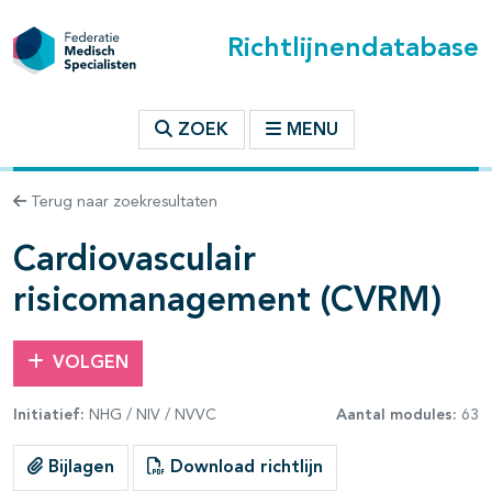
Richtlijnendatabase
t inhoudsopgave
ZOEK
MENU
n binnen deze richtlijn
Terug naar zoekresultaten
les openklappen
Cardiovasculair
risicomanagement (CVRM)
VOLGEN
Initiatief:
NHG / NIV / NVVC
Aantal modules:
63
pagina's open- en dichtklappen
Bijlagen
Download richtlijn
pagina's open- en dichtklappen