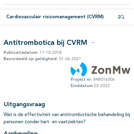
pagina's open- en dichtklappen
Cardiovasculair risicomanagement (CVRM)
pagina's open- en dichtklappen
Open i
pagina's open- en dichtklappen
Antitrombotica bij CVRM
pagina's open- en dichtklappen
Opties
Publicatiedatum:
17-10-2018
Beoordeeld op geldigheid:
01-06-2021
Project nr:
848016006
Einddatum
03-2022
pagina's open- en dichtklappen
Uitgangsvraag
pagina's open- en dichtklappen
Wat is de effectiviteit van antitrombotische behandeling bij
personen zonder hart- en vaatziekten?