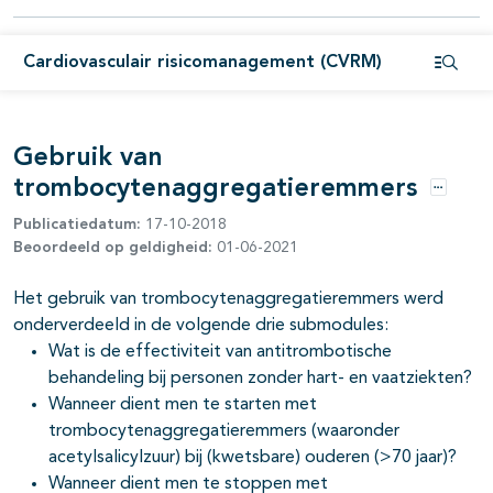
pagina's open- en dichtklappen
Cardiovasculair risicomanagement (CVRM)
pagina's open- en dichtklappen
Open i
pagina's open- en dichtklappen
Gebruik van
pagina's open- en dichtklappen
trombocytenaggregatieremmers
Opties
Publicatiedatum:
17-10-2018
Beoordeeld op geldigheid:
01-06-2021
Het gebruik van trombocytenaggregatieremmers werd
onderverdeeld in de volgende drie submodules:
Wat is de effectiviteit van antitrombotische
pagina's open- en dichtklappen
behandeling bij personen zonder hart- en vaatziekten?
Wanneer dient men te starten met
pagina's open- en dichtklappen
trombocytenaggregatieremmers (waaronder
acetylsalicylzuur) bij (kwetsbare) ouderen (>70 jaar)?
Wanneer dient men te stoppen met