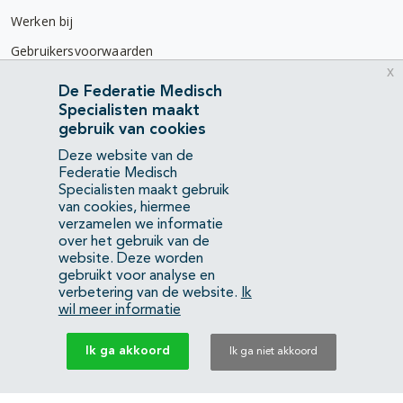
Werken bij
Gebruikersvoorwaarden
x
Privacyverklaring
De Federatie Medisch
Specialisten maakt
Contact
gebruik van cookies
Mercatorlaan 1200
Deze website van de
3528 BL Utrecht
Federatie Medisch
Specialisten maakt gebruik
van cookies, hiermee
(088) 505 34 34
verzamelen we informatie
info@richtlijnendatabase.nl
over het gebruik van de
website. Deze worden
gebruikt voor analyse en
YouTube
LinkedIn
verbetering van de website.
Ik
wil meer informatie
KvK Federatie Medisch Specialisten:
40483480
Ik ga akkoord
Ik ga niet akkoord
Privacyverklaring