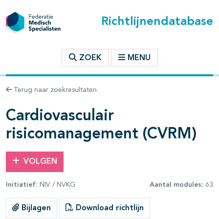
Richtlijnendatabase
t inhoudsopgave
ZOEK
MENU
n binnen deze richtlijn
Terug naar zoekresultaten
les openklappen
Cardiovasculair
risicomanagement (CVRM)
VOLGEN
Initiatief:
NIV / NVKG
Aantal modules:
63
pagina's open- en dichtklappen
Bijlagen
Download richtlijn
pagina's open- en dichtklappen