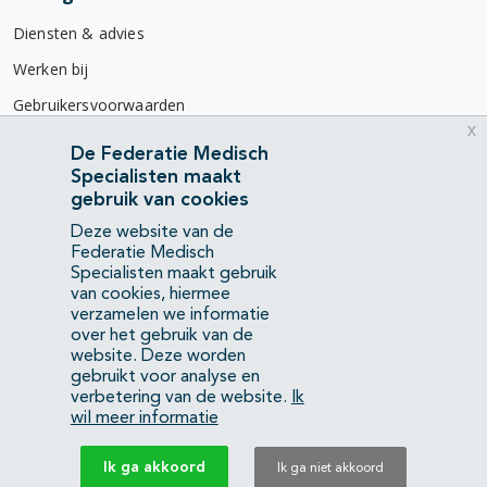
Diensten & advies
Werken bij
Gebruikersvoorwaarden
x
Privacyverklaring
De Federatie Medisch
Specialisten maakt
Contact
gebruik van cookies
Mercatorlaan 1200
Deze website van de
3528 BL Utrecht
Federatie Medisch
Specialisten maakt gebruik
van cookies, hiermee
(088) 505 34 34
verzamelen we informatie
info@richtlijnendatabase.nl
over het gebruik van de
website. Deze worden
gebruikt voor analyse en
YouTube
LinkedIn
verbetering van de website.
Ik
wil meer informatie
KvK Federatie Medisch Specialisten:
40483480
Ik ga akkoord
Ik ga niet akkoord