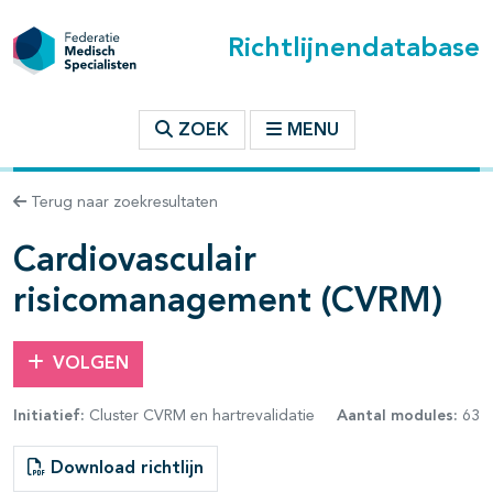
Richtlijnendatabase
t inhoudsopgave
ZOEK
MENU
n binnen deze richtlijn
Terug naar zoekresultaten
les openklappen
Cardiovasculair
risicomanagement (CVRM)
VOLGEN
Initiatief:
Cluster CVRM en hartrevalidatie
Aantal modules:
63
pagina's open- en dichtklappen
Download richtlijn
pagina's open- en dichtklappen