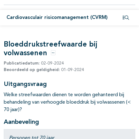
pagina's open- en dichtklappen
Cardiovasculair risicomanagement (CVRM)
pagina's open- en dichtklappen
Open i
pagina's open- en dichtklappen
Bloeddrukstreefwaarde bij
volwassenen
pagina's open- en dichtklappen
Opties
Publicatiedatum:
02-09-2024
Beoordeeld op geldigheid:
01-09-2024
Uitgangsvraag
Welke streefwaarden dienen te worden gehanteerd bij
behandeling van verhoogde bloeddruk bij volwassenen (<
70 jaar)?
pagina's open- en dichtklappen
Aanbeveling
pagina's open- en dichtklappen
Personen tot 70 jaar