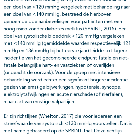
voordeel van behandeling van systolische bloeddruk naar
een doel van <120 mmHg vergeleek met behandeling naar
een doel van <140 mmHg, bestreed de hierboven
genoemde doelaanbevelingen voor patiënten met een
hoog risico zonder diabetes mellitus (SPRINT, 2015). Een
doel van systolische bloeddruk <120 mmHg vergeleken
met <140 mmHg (gemiddelde waarden respectievelijk 121
mmHg en 136 mmHg bij het eerste jaar) leidde tot lagere
incidentie van het gecombineerde eindpunt fatale en niet-
fatale belangrijke hart- en vaatziekten of overlijden
(ongeacht de oorzaak). Voor de groep met intensieve
behandeling werd echter een significant hogere incidentie
gezien van ernstige bijwerkingen, hypotensie, syncope,
elektrolytafwijkingen en acute nierschade (of nierfalen),
maar niet van ernstige valpartijen.
Er zijn richtlijnen (Whelton, 2017) die voor iedereen een
streefwaarde van systolisch <130 mmHg voorstellen. Dat is
met name gebaseerd op de SPRINT-trial. Deze richtlijn