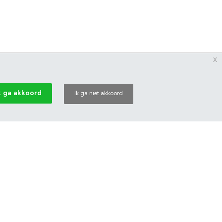
x
k ga akkoord
Ik ga niet akkoord