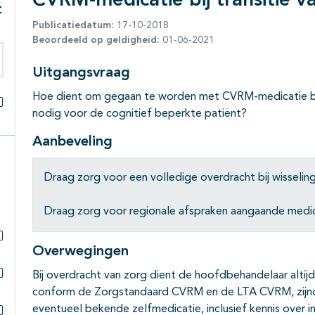
CVRM-medicatie bij transitie v
t
Publicatiedatum:
17-10-2018
Beoordeeld op geldigheid:
01-06-2021
Uitgangsvraag
eken binnen deze richtlijn
Hoe dient om gegaan te worden met CVRM-medicatie bij t
nodig voor de cognitief beperkte patiënt?
Alles openklappen
Aanbeveling
Draag zorg voor een volledige overdracht bij wisseli
Draag zorg voor regionale afspraken aangaande medica
Overwegingen
Subpagina's open- en dichtklappen
Bij overdracht van zorg dient de hoofdbehandelaar altij
Subpagina's open- en dichtklappen
conform de Zorgstandaard CVRM en de LTA CVRM, zijnde 
eventueel bekende zelfmedicatie, inclusief kennis over in