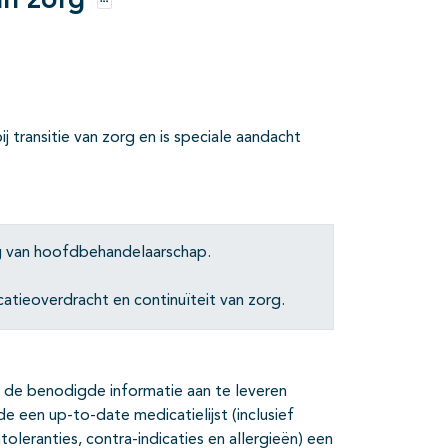
an zorg
Opties
ransitie van zorg en is speciale aandacht
ng van hoofdbehandelaarschap.
tieoverdracht en continuïteit van zorg.
d de benodigde informatie aan te leveren
een up-to-date medicatielijst (inclusief
toleranties, contra-indicaties en allergieën) een