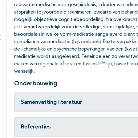
relevante medische voorgeschiedenis, in kader van advan
Subpagina's open- en dichtklappen
afspraken (bijvoorbeeld reanimeren, zwaarte van behand
mogelijk objectieve cognitiebeoordeling. Na overdracht
Subpagina's open- en dichtklappen
arts verantwoordelijk voor de volledige, soms tijdelijke
beoordelen in welke vorm medicatie aangeleverd dient t
compliance van medicatie (bijvoorbeeld Baxterverpakki
Subpagina's open- en dichtklappen
de lichamelijke en psychische beperkingen van een (kwet
medicatie wordt aangeleverd. Teneinde een zo verantwoo
de
maken van regionale afspraken tussen 2
lijn, huisarts
wenselijk.
Onderbouwing
Samenvatting literatuur
Referenties