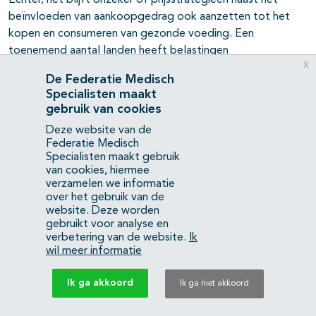
Echter, het blijft onzeker of prijsstrategieën naast het
beïnvloeden van aankoopgedrag ook aanzetten tot het
kopen en consumeren van gezonde voeding. Een
toenemend aantal landen heeft belastingen
x
geïntroduceerd op ongezonde voeding en dranken
De Federatie Medisch
(bijvoorbeeld de vetbelasting in Denemarken (leidde tot
Specialisten maakt
een vermindering van 10 tot 15% in consumptie; inmiddels
gebruik van cookies
teruggeroepen) en de belasting op junkfood in Hongarije
Deze website van de
(verkoop daalde met 27%)) (Hawkes, 2012). Tot op heden
Federatie Medisch
zijn in Nederland geen daadwerkelijke initiatieven genomen
Specialisten maakt gebruik
voor bijvoorbeeld een vet-, suiker- of zouttaks. De
van cookies, hiermee
verzamelen we informatie
overheid is voor zelfregulering. In het buitenland zijn
over het gebruik van de
meerdere voorbeelden van geslaagde interventies, die van
website. Deze worden
invloed waren op het aankoopgedrag of aanpassing van
gebruikt voor analyse en
het product (WHO, 2015; Eyles, 2012). In Groot-Brittannië
verbetering van de website.
Ik
wil meer informatie
verlaagden na invoer van de suikertaks vrijwel alle
fabrikanten de hoeveelheid suiker in hun frisdranken.
Ik ga akkoord
Ik ga niet akkoord
Evenwichtige economische prikkels moeten worden
overwogen: naast belastingen bijvoorbeeld subsidies om