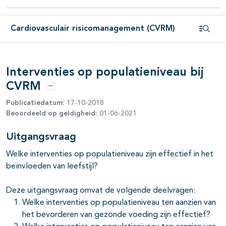
pagina's open- en dichtklappen
Cardiovasculair risicomanagement (CVRM)
pagina's open- en dichtklappen
Open i
Interventies op populatieniveau bij
pagina's open- en dichtklappen
CVRM
Opties
Publicatiedatum:
17-10-2018
Beoordeeld op geldigheid:
01-06-2021
Uitgangsvraag
Welke interventies op populatieniveau zijn effectief in het
beïnvloeden van leefstijl?
Deze uitgangsvraag omvat de volgende deelvragen:
Welke interventies op populatieniveau ten aanzien van
het bevorderen van gezonde voeding zijn effectief?