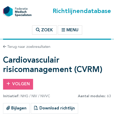
Richtlijnendatabase
t inhoudsopgave
ZOEK
MENU
n binnen deze richtlijn
Terug naar zoekresultaten
les openklappen
Cardiovasculair
risicomanagement (CVRM)
VOLGEN
Initiatief:
NHG / NIV / NVVC
Aantal modules:
63
pagina's open- en dichtklappen
Bijlagen
Download richtlijn
pagina's open- en dichtklappen