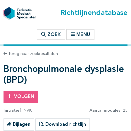
Richtlijnendatabase
t inhoudsopgave
ZOEK
MENU
n binnen deze richtlijn
Terug naar zoekresultaten
Bronchopulmonale dysplasie
(BPD)
VOLGEN
Initiatief:
NVK
Aantal modules:
25
Bijlagen
Download richtlijn