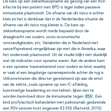
De kans op een ziekenhuisopname als gevolg van een RSV-
infectie bij een patiënt met BPD is lager indien passieve
immunisatie plaatsvindt. De afname van dit risico is echter
klein en het is denkbaar dat in de Nederlandse situatie de
afname van dit risico nog kleiner is. De kans op
ziekenhuisopname wordt mede bepaald door de
draagkracht van ouders, socio-economische
omstandigheden, etc. Variabelen die in Nederland niet
vanzelfsprekend vergelijkbaar zijn met die in Amerika, waar
het onderzoek plaatsvond. Uit de studie blijkt niet duidelijk
wat de indicaties voor opname waren. Aan de andere kant
is een opname traumatiserend voor ouders en kind, waarbij
er vaak al een langdurige opnameperiode achter de rug is.
Uitkomstmaten die directer gerelateerd zijn aan de ernst
van de ziekte, zoals opname op een IC-afdeling,
kunstmatige beademing en mortaliteit, lijken niet te
worden beïnvloed door de immunisatie tegen
RSV
. Een
kind profylactisch behandelen met palivizumab gedurende
een RSV-seizoen kost ongeveer €3.550 (Rietveld, 2010).