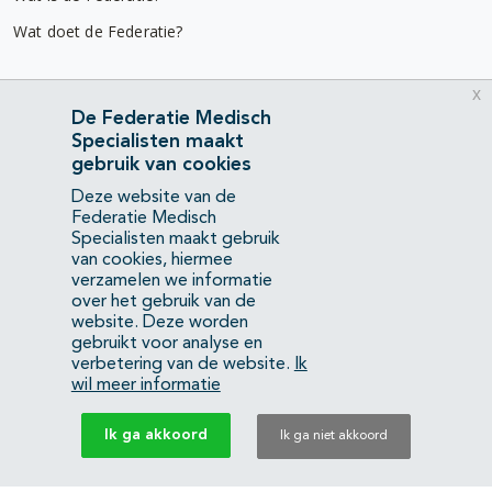
Wat doet de Federatie?
Nuttige links
x
De Federatie Medisch
Diensten & advies
Specialisten maakt
Werken bij
gebruik van cookies
Gebruikersvoorwaarden
Deze website van de
Federatie Medisch
Privacyverklaring
Specialisten maakt gebruik
van cookies, hiermee
verzamelen we informatie
Contact
over het gebruik van de
Mercatorlaan 1200
website. Deze worden
3528 BL Utrecht
gebruikt voor analyse en
verbetering van de website.
Ik
wil meer informatie
(088) 505 34 34
info@richtlijnendatabase.nl
Ik ga akkoord
Ik ga niet akkoord
YouTube
LinkedIn