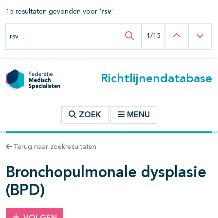
15 resultaten gevonden voor '
rsv
'
t inhoudsopgave
Zoeken binnen deze richtlijn
Vorige
Vol
1/15
Zoeken binnen deze ric
n binnen deze richtlijn
Richtlijnendatabase
ZOEK
MENU
Terug naar zoekresultaten
Bronchopulmonale dysplasie
(BPD)