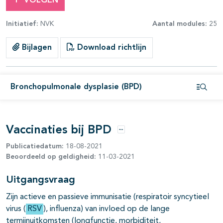
VOLGEN
Initiatief:
NVK
Aantal modules:
25
Bijlagen
Download richtlijn
Bronchopulmonale dysplasie (BPD)
Open i
Vaccinaties bij BPD
Opties
Publicatiedatum:
18-08-2021
Beoordeeld op geldigheid:
11-03-2021
Uitgangsvraag
Zijn actieve en passieve immunisatie (respiratoir syncytieel
virus (
RSV
), influenza) van invloed op de lange
termijnuitkomsten (longfunctie, morbiditeit,