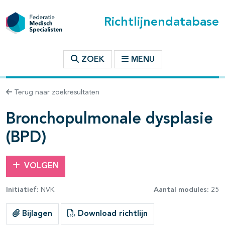
Richtlijnendatabase
t inhoudsopgave
ZOEK
MENU
n binnen deze richtlijn
Terug naar zoekresultaten
Bronchopulmonale dysplasie
(BPD)
VOLGEN
Initiatief:
NVK
Aantal modules:
25
Bijlagen
Download richtlijn