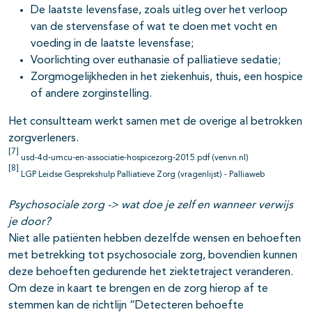
De laatste levensfase, zoals uitleg over het verloop
van de stervensfase of wat te doen met vocht en
voeding in de laatste levensfase;
Voorlichting over euthanasie of palliatieve sedatie;
Zorgmogelijkheden in het ziekenhuis, thuis, een hospice
of andere zorginstelling.
Het consultteam werkt samen met de overige al betrokken
zorgverleners.
[7]
usd-4d-umcu-en-associatie-hospicezorg-2015.pdf (venvn.nl)
[8]
LGP Leidse Gesprekshulp Palliatieve Zorg (vragenlijst) - Palliaweb
Psychosociale zorg -> wat doe je zelf en wanneer verwijs
je door?
Niet alle patiënten hebben dezelfde wensen en behoeften
met betrekking tot psychosociale zorg, bovendien kunnen
deze behoeften gedurende het ziektetraject veranderen.
Om deze in kaart te brengen en de zorg hierop af te
stemmen kan de richtlijn “Detecteren behoefte