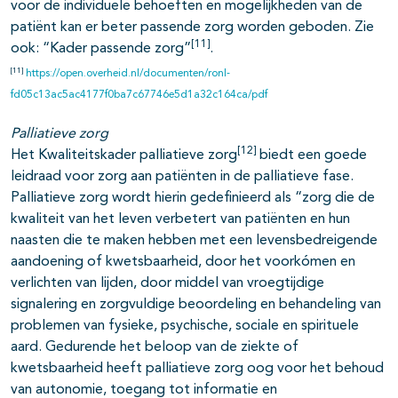
voor de individuele behoeften en mogelijkheden van de
patiënt kan er beter passende zorg worden geboden. Zie
[11]
ook: “Kader passende zorg”
.
[11]
https://open.overheid.nl/documenten/ronl-
fd05c13ac5ac4177f0ba7c67746e5d1a32c164ca/pdf
Palliatieve zorg
[12]
Het Kwaliteitskader palliatieve zorg
biedt een goede
leidraad voor zorg aan patiënten in de palliatieve fase.
Palliatieve zorg wordt hierin gedefinieerd als “zorg die de
kwaliteit van het leven verbetert van patiënten en hun
naasten die te maken hebben met een levensbedreigende
aandoening of kwetsbaarheid, door het voorkómen en
verlichten van lijden, door middel van vroegtijdige
signalering en zorgvuldige beoordeling en behandeling van
problemen van fysieke, psychische, sociale en spirituele
aard. Gedurende het beloop van de ziekte of
kwetsbaarheid heeft palliatieve zorg oog voor het behoud
van autonomie, toegang tot informatie en