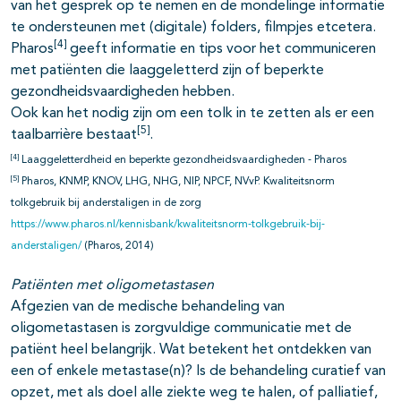
van het gesprek op te nemen en de mondelinge informatie
te ondersteunen met (digitale) folders, filmpjes etcetera.
[4]
Pharos
geeft informatie en tips voor het communiceren
met patiënten die laaggeletterd zijn of beperkte
gezondheidsvaardigheden hebben.
Ook kan het nodig zijn om een tolk in te zetten als er een
[5]
taalbarrière bestaat
.
[4]
Laaggeletterdheid en beperkte gezondheidsvaardigheden - Pharos
[5]
Pharos, KNMP, KNOV, LHG, NHG, NIP, NPCF, NVvP. Kwaliteitsnorm
tolkgebruik bij anderstaligen in de zorg
https://www.pharos.nl/kennisbank/kwaliteitsnorm-tolkgebruik-bij-
anderstaligen/
(Pharos, 2014)
Patiënten met oligometastasen
Afgezien van de medische behandeling van
oligometastasen is zorgvuldige communicatie met de
patiënt heel belangrijk. Wat betekent het ontdekken van
een of enkele metastase(n)? Is de behandeling curatief van
opzet, met als doel alle ziekte weg te halen, of palliatief,