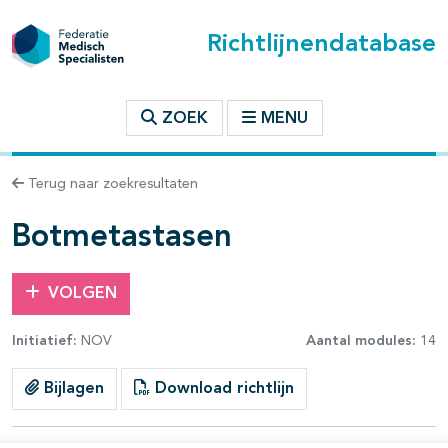
Richtlijnendatabase
t inhoudsopgave
ZOEK
MENU
n binnen deze richtlijn
Terug naar zoekresultaten
Botmetastasen
VOLGEN
Initiatief:
NOV
Aantal modules:
14
Bijlagen
Download richtlijn