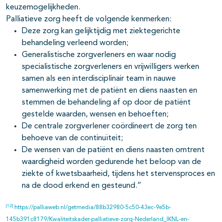
keuzemogelijkheden.
Palliatieve zorg heeft de volgende kenmerken:
Deze zorg kan gelijktijdig met ziektegerichte
behandeling verleend worden;
Generalistische zorgverleners en waar nodig
specialistische zorgverleners en vrijwilligers werken
samen als een interdisciplinair team in nauwe
samenwerking met de patiënt en diens naasten en
stemmen de behandeling af op door de patiënt
gestelde waarden, wensen en behoeften;
De centrale zorgverlener coördineert de zorg ten
behoeve van de continuïteit;
De wensen van de patiënt en diens naasten omtrent
waardigheid worden gedurende het beloop van de
ziekte of kwetsbaarheid, tijdens het stervensproces en
na de dood erkend en gesteund.”
[12]
https://palliaweb.nl/getmedia/88b32980-5c50-43ec-9e5b-
145b391c8179/Kwaliteitskader-palliatieve-zorg-Nederland_IKNL-en-