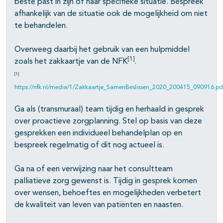
beste past in zijn of haar specifieke situatie. Bespreek
afhankelijk van de situatie ook de mogelijkheid om niet
te behandelen.
Overweeg daarbij het gebruik van een hulpmiddel
[1]
zoals het zakkaartje van de NFK
.
[1]
https://nfk.nl/media/1/Zakkaartje_SamenBeslissen_2020_200415_090916.pd
Ga als (transmuraal) team tijdig en herhaald in gesprek
over proactieve zorgplanning. Stel op basis van deze
gesprekken een individueel behandelplan op en
bespreek regelmatig of dit nog actueel is.
Ga na of een verwijzing naar het consultteam
palliatieve zorg gewenst is. Tijdig in gesprek komen
over wensen, behoeftes en mogelijkheden verbetert
de kwaliteit van leven van patiënten en naasten.