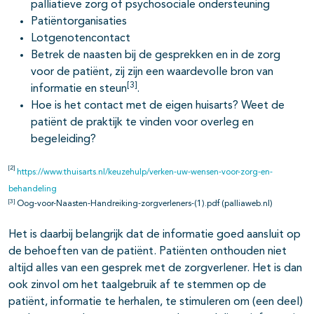
palliatieve zorg of psychosociale ondersteuning
Patiëntorganisaties
Lotgenotencontact
Betrek de naasten bij de gesprekken en in de zorg
voor de patiënt, zij zijn een waardevolle bron van
[3]
informatie en steun
.
Hoe is het contact met de eigen huisarts? Weet de
patiënt de praktijk te vinden voor overleg en
begeleiding?
[2]
https://www.thuisarts.nl/keuzehulp/verken-uw-wensen-voor-zorg-en-
behandeling
[3]
Oog-voor-Naasten-Handreiking-zorgverleners-(1).pdf (palliaweb.nl)
Het is daarbij belangrijk dat de informatie goed aansluit op
de behoeften van de patiënt. Patiënten onthouden niet
altijd alles van een gesprek met de zorgverlener. Het is dan
ook zinvol om het taalgebruik af te stemmen op de
patiënt, informatie te herhalen, te stimuleren om (een deel)