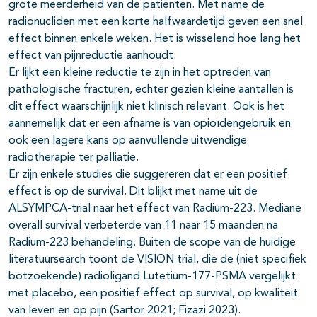
grote meerderheid van de patiënten. Met name de
radionucliden met een korte halfwaardetijd geven een snel
effect binnen enkele weken. Het is wisselend hoe lang het
effect van pijnreductie aanhoudt.
Er lijkt een kleine reductie te zijn in het optreden van
pathologische fracturen, echter gezien kleine aantallen is
dit effect waarschijnlijk niet klinisch relevant. Ook is het
aannemelijk dat er een afname is van opioïdengebruik en
ook een lagere kans op aanvullende uitwendige
radiotherapie ter palliatie.
Er zijn enkele studies die suggereren dat er een positief
effect is op de survival. Dit blijkt met name uit de
ALSYMPCA-trial naar het effect van Radium-223. Mediane
overall survival verbeterde van 11 naar 15 maanden na
Radium-223 behandeling. Buiten de scope van de huidige
literatuursearch toont de VISION trial, die de (niet specifiek
botzoekende) radioligand Lutetium-177-PSMA vergelijkt
met placebo, een positief effect op survival, op kwaliteit
van leven en op pijn (Sartor 2021; Fizazi 2023).