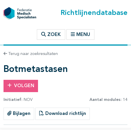
Richtlijnendatabase
t inhoudsopgave
ZOEK
MENU
n binnen deze richtlijn
Terug naar zoekresultaten
Botmetastasen
VOLGEN
Initiatief:
NOV
Aantal modules:
14
Bijlagen
Download richtlijn