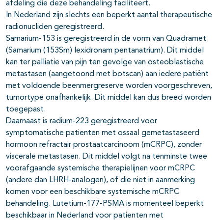
afdeling die deze behandeling faciliteert.
In Nederland zijn slechts een beperkt aantal therapeutische
radionucliden geregistreerd.
Samarium-153 is geregistreerd in de vorm van Quadramet
(Samarium (153Sm) lexidronam pentanatrium). Dit middel
kan ter palliatie van pijn ten gevolge van osteoblastische
metastasen (aangetoond met botscan) aan iedere patiënt
met voldoende beenmergreserve worden voorgeschreven,
tumortype onafhankelijk. Dit middel kan dus breed worden
toegepast.
Daarnaast is radium-223 geregistreerd voor
symptomatische patienten met ossaal gemetastaseerd
hormoon refractair prostaatcarcinoom (mCRPC), zonder
viscerale metastasen. Dit middel volgt na tenminste twee
voorafgaande systemische therapielijnen voor mCRPC
(andere dan LHRH-analogen), of die niet in aanmerking
komen voor een beschikbare systemische mCRPC
behandeling. Lutetium-177-PSMA is momenteel beperkt
beschikbaar in Nederland voor patienten met