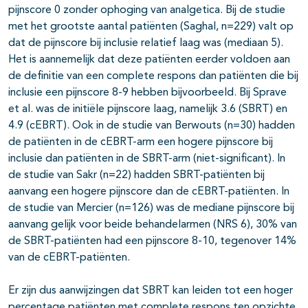
pijnscore 0 zonder ophoging van analgetica. Bij de studie
met het grootste aantal patiënten (Saghal, n=229) valt op
dat de pijnscore bij inclusie relatief laag was (mediaan 5).
Het is aannemelijk dat deze patiënten eerder voldoen aan
de definitie van een complete respons dan patiënten die bij
inclusie een pijnscore 8-9 hebben bijvoorbeeld. Bij Sprave
et al. was de initiële pijnscore laag, namelijk 3.6 (SBRT) en
4.9 (cEBRT). Ook in de studie van Berwouts (n=30) hadden
de patiënten in de cEBRT-arm een hogere pijnscore bij
inclusie dan patiënten in de SBRT-arm (niet-significant). In
de studie van Sakr (n=22) hadden SBRT-patiënten bij
aanvang een hogere pijnscore dan de cEBRT-patiënten. In
de studie van Mercier (n=126) was de mediane pijnscore bij
aanvang gelijk voor beide behandelarmen (NRS 6), 30% van
de SBRT-patiënten had een pijnscore 8-10, tegenover 14%
van de cEBRT-patiënten.
Er zijn dus aanwijzingen dat SBRT kan leiden tot een hoger
percentage patiënten met complete respons ten opzichte