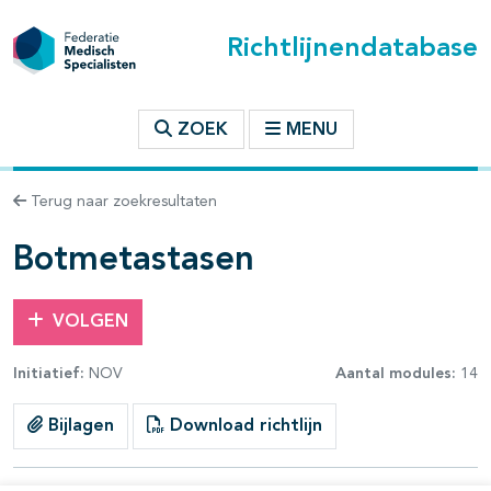
Richtlijnendatabase
t inhoudsopgave
ZOEK
MENU
n binnen deze richtlijn
Terug naar zoekresultaten
Botmetastasen
VOLGEN
Initiatief:
NOV
Aantal modules:
14
Bijlagen
Download richtlijn