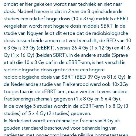
omdat er hier gekeken wordt naar techniek en niet naar
dosis. Nadeel hiervan is dat in 2 van de 8 geïncludeerde
studies een relatief hoge dosis (10 x 3 Gy) middels cEBRT
vergeleken wordt met hogere dosis middels SBRT. In de
studie van Nguyen leidt dit ertoe dat de radiobiologische
dosis tussen beide armen niet veel verschilt, de BED van 10
x 3 Gy is 39 Gy (cEBRT), versus 26.4 Gy (1 x 12 Gy) en 41.6
Gy (1 x 16 Gy) (beiden SBRT). In de andere studie (Sprave
et al) die 10 x 3 Gy gaf in de cEBRT-arm, is het verschil in
radiobiologische dosis groter door een hogere
radiobiologische dosis van SBRT (BED 39 Gy vs 81.6 Gy). In
de Nederlandse studie van Pielkenrood werd ook 10x3Gy
toegestaan in de cEBRT-arm, maar werden tevens andere
fractioneringsschema’s gegeven (1 x 8 Gy en 5 x 4 Gy).
In de overige 5 studies wordt in de cEBRT-arm 1 x 8 Gy (3
studies) of 5 x 4 Gy (2 studies) gegeven.
In Nederland wordt een éénmalige fractie van 8 Gy als
gouden standaard beschouwd voor behandeling van
patiënten met ongecompliceerde pijnlijke botmetastasen,