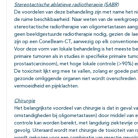
Stereotactische ablatieve radiotherapie (SABR)
De voordelen van deze behandeling zijn met name het ni
de ruime beschikbaarheid. Naar weten van de werkgroep w
stereotactische radiotherapie van oligometastasen aang
geen beeldgestuurde radiotherapie nodig, gezien de laes
zijn op een ConeBeam-CT, aanwezig op elk conventionee
Voor deze vorm van lokale behandeling is het meeste bewi
primaire tumoren als in studies in specifieke primaire 
prostaatcarcinoom), met hoge lokale controle (>90%) en
De toxiciteit lijkt erg mee te vallen, zolang er goede pa
gezonde omliggende organen niet wordt overschreden. H
vermoeidheid en pijnklachten.
Chirurgie
Het belangrijkste voordeel van chirurgie is dat in geval
omstandigheden bij oligometastasen) door middel van ee
controle kan worden bereikt, met langdurig ziektevrije o
gevolg. Uiteraard wordt met chirurgie de toxiciteit van