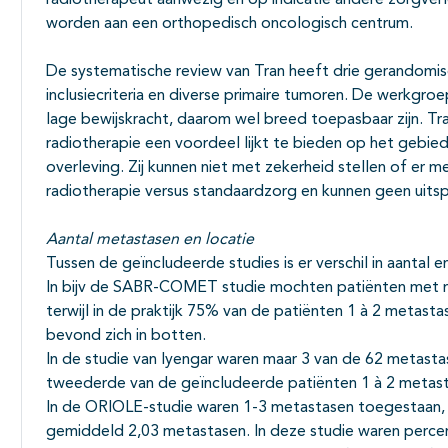
radiotherapeut aanwezig en op indicatie andere zorgverl
worden aan een orthopedisch oncologisch centrum.
De systematische review van Tran heeft drie gerandomis
inclusiecriteria en diverse primaire tumoren. De werkgro
lage bewijskracht, daarom wel breed toepasbaar zijn. Tr
radiotherapie een voordeel lijkt te bieden op het gebied 
overleving. Zij kunnen niet met zekerheid stellen of er me
radiotherapie versus standaardzorg en kunnen geen uitsp
Aantal metastasen en locatie
Tussen de geïncludeerde studies is er verschil in aantal e
In bijv de SABR-COMET studie mochten patiënten met m
terwijl in de praktijk 75% van de patiënten 1 à 2 metas
bevond zich in botten.
In de studie van Iyengar waren maar 3 van de 62 metasta
tweederde van de geïncludeerde patiënten 1 à 2 metas
In de ORIOLE-studie waren 1-3 metastasen toegestaan
gemiddeld 2,03 metastasen. In deze studie waren percen