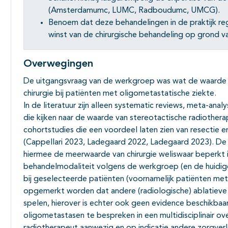
(Amsterdamumc, LUMC, Radboudumc, UMCG).
Benoem dat deze behandelingen in de praktijk r
winst van de chirurgische behandeling op grond van
Overwegingen
De uitgangsvraag van de werkgroep was wat de waarde is
chirurgie bij patiënten met oligometastatische ziekte.
In de literatuur zijn alleen systematic reviews, meta-an
die kijken naar de waarde van stereotactische radiotherap
cohortstudies die een voordeel laten zien van resectie e
(Cappellari 2023, Ladegaard 2022, Ladegaard 2023). De
hiermee de meerwaarde van chirurgie weliswaar beperkt i
behandelmodaliteit volgens de werkgroep (en de huidige 
bij geselecteerde patiënten (voornamelijk patiënten m
opgemerkt worden dat andere (radiologische) ablatieve t
spelen, hierover is echter ook geen evidence beschikbaa
oligometastasen te bespreken in een multidisciplinair ove