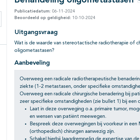
Behandeling oligometastasen
Publicatiedatum:
06-11-2024
Beoordeeld op geldigheid:
10-10-2024
eken binnen deze richtlijn
Uitgangsvraag
Wat is de waarde van stereotactische radiotherapie of ch
oligometastasen?
Aanbeveling
Overweeg een radicale radiotherapeutische benaderin
ziekte (1-2 metastasen, onder specifieke omstandighed
Overweeg een radicale chirurgische benadering bij p
zeer specifieke omstandigheden (zie bullet 1) bij een
Laat in deze overweging o.a. primaire tumor, mog
en wensen van patiënt meewegen.
Bespreek deze overwegingen bij voorkeur in een 
(orthopedisch) chirurgen aanwezig zijn.
Schakel hierbij laagdrempelig de expertise van de