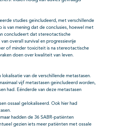
eners. Indien nodig kan advies gevraagd
eerde studies geïncludeerd, met verschillende
ep is van mening dat de conclusies, hoewel met
an concludeert dat stereotactische
van overall survival en progressievrije
er of minder toxiciteit is na stereotactische
raken doen over kwaliteit van leven.
n lokalisatie van de verschillende metastasen.
aximaal vijf metastasen geïncludeerd worden,
tasen had. Eénderde van deze metastasen
sen ossaal gelokaliseerd. Ook hier had
tasen.
, maar hadden de 36 SABR-patiënten
tueel gezien iets meer patiënten met ossale