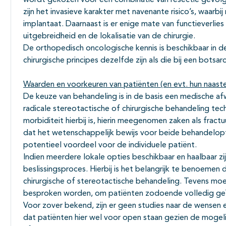
wordt gekozen voor een combinatie van resectie gevolgd
zijn het invasieve karakter met navenante risico’s, waarbij
implantaat. Daarnaast is er enige mate van functieverlies
uitgebreidheid en de lokalisatie van de chirurgie.
De orthopedisch oncologische kennis is beschikbaar in 
chirurgische principes dezelfde zijn als die bij een botsa
Waarden en voorkeuren van patiënten (en evt. hun naast
De keuze van behandeling is in de basis een medische 
radicale stereotactische of chirurgische behandeling tec
morbiditeit hierbij is, hierin meegenomen zaken als fractu
dat het wetenschappelijk bewijs voor beide behandelopt
potentieel voordeel voor de individuele patiënt.
Indien meerdere lokale opties beschikbaar en haalbaar zi
beslissingsproces. Hierbij is het belangrijk te benoemen 
chirurgische of stereotactische behandeling. Tevens mo
besproken worden, om patiënten zodoende volledig geïn
Voor zover bekend, zijn er geen studies naar de wensen 
dat patiënten hier wel voor open staan gezien de mogelij