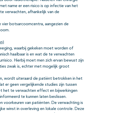
 door radiotherapie. Nadelen van chirurgie
 met name er een risico is op infectie van het
 te verwachten, afhankelijk van de
de vier botsarcoomcentra, aangezien de
rcoom.
en)
afweging, waarbij gekeken moet worden of
hnisch haalbaar is en wat de te verwachten
urrisico. Hierbij moet men zich ervan bewust zijn
ies zwak is, echter met mogelijk groot
jn, wordt uiteraard de patiënt betrokken in het
dat er geen vergelijkende studies zijn tussen
et het te verwachten effect en bijwerkingen
formeerd te kunnen laten beslissen.
en voorkeuren van patiënten. De verwachting is
ke winst in overleving en lokale controle. Deze