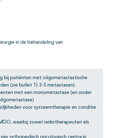
Opties
irurgie in de behandeling van
g bij patiënten met oligometastastische
en (zie bullet 1) 3-5 metastasen).
atienten met een monometastase (en onder
 oligometastase)
elijkheden voor systeemtherapie en conditie
MDO, waarbij zowel radiotherapeuten als
 vier orthopedisch oncologisch centra in