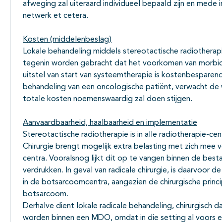
afweging zal uiteraard individueel bepaald zijn en mede 
netwerk et cetera.
Kosten (middelenbeslag)
Lokale behandeling middels stereotactische radiotherapie
tegenin worden gebracht dat het voorkomen van morbidit
uitstel van start van systeemtherapie is kostenbesparend.
behandeling van een oncologische patiënt, verwacht de
totale kosten noemenswaardig zal doen stijgen.
Aanvaardbaarheid, haalbaarheid en implementatie
Stereotactische radiotherapie is in alle radiotherapie-cen
Chirurgie brengt mogelijk extra belasting met zich me
centra. Vooralsnog lijkt dit op te vangen binnen de besta
verdrukken. In geval van radicale chirurgie, is daarvoor 
in de botsarcoomcentra, aangezien de chirurgische princi
botsarcoom.
Derhalve dient lokale radicale behandeling, chirurgisch 
worden binnen een MDO, omdat in die setting al voors en 