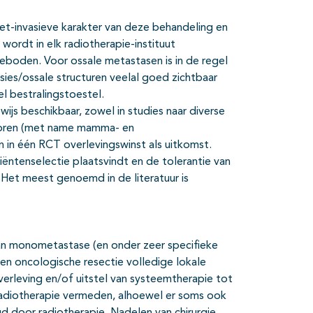
et-invasieve karakter van deze behandeling en
ordt in elk radiotherapie-instituut
eboden. Voor ossale metastasen is in de regel
ies/ossale structuren veelal goed zichtbaar
l bestralingstoestel.
js beschikbaar, zowel in studies naar diverse
tumoren (met name mamma- en
 in één RCT overlevingswinst als uitkomst.
tiëntenselectie plaatsvindt en de tolerantie van
et meest genoemd in de literatuur is
 van monometastase (en onder zeer specifieke
n oncologische resectie volledige lokale
verleving en/of uitstel van systeemtherapie tot
 radiotherapie vermeden, alhoewel er soms ook