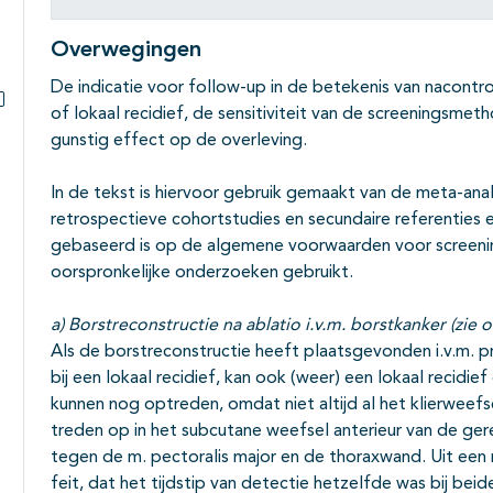
Overwegingen
De indicatie voor follow-up in de betekenis van nacontro
of lokaal recidief, de sensitiviteit van de screeningsme
Subpagina's open- en dichtklappen
gunstig effect op de overleving.
In de tekst is hiervoor gebruik gemaakt van de meta-ana
retrospectieve cohortstudies en secundaire referenties e
gebaseerd is op de algemene voorwaarden voor screeni
oorspronkelijke onderzoeken gebruikt.
a) Borstreconstructie na ablatio i.v.m. borstkanker (zi
Als de borstreconstructie heeft plaatsgevonden i.v.m. p
bij een lokaal recidief, kan ook (weer) een lokaal recidi
kunnen nog optreden, omdat niet altijd al het klierweefsel
treden op in het subcutane weefsel anterieur van de ger
tegen de m. pectoralis major en de thoraxwand. Uit een 
feit, dat het tijdstip van detectie hetzelfde was bij be