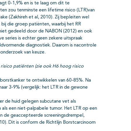
agt 0-1,9% en is te laag om dit te
ten zou tenminste een lifetime risico (LTR)van
ke (Zakhireh et al, 2010). Zij bepleiten wel
ij die groep patiënten, waarbij het RR
 niet gedeeld door de NABON (2012) en ook
ve series is echter geen zekere uitspraak
eldvormende diagnostiek. Daarom is nacontrole
t onderzoek van keuze.
 risico patiënten (zie ook H6 hoog risico
borstkanker te ontwikkelen van 60-85%. Na
naar 3-9% (vergelijk: het LTR in de gewone
er de huid gelegen subcutane vet als
 als een niet-palpabele tumor. Het LTR op een
dan de geaccepteerde screeningsdrempel,
0). Dit is conform de Richtlijn Borstcarcinoom