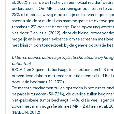
al, 2002), maar de detectie van een lokaal recidief bedra
ondersteunen. Om MRI als screeningsmodaliteit in te zet
25% of meer aanwezig moeten zijn en hiervan is geen spra
nacontrole door middel van mammografie te overwegen b
tenminste 2% per jaar bedraagt. Deze opvatting wordt
niet door Gieni et al (2012); door de kleine, retrospectie
mogelijk en is er geen evidence om te screenen met be
met klinisch borstonderzoek bij de gehele populatie he
b) Borstreconstructie na profylactische ablatio bij hoog
patiënten)
BRCA 1 en 2 genmutatiedraagsters hebben een LTR om 
preventieve ablatio met reconstructie neemt dit LTR af 
populatie bedraagt 11-13%).
De meeste carcinomen zullen optreden in het direct ond
palpabele tumoren (50-72%), de overige zullen beginnen
niet-palpabele tumor bedraagt 1-4%; dit is veel lager 
zowel met mammografie als met MRI ( Zakhireh et al, 201
(NABON, 2012).