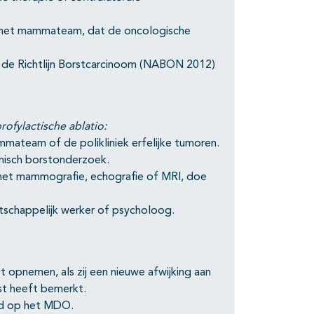
ar het mammateam, dat de oncologische
 de Richtlijn Borstcarcinoom (NABON 2012)
rofylactische ablatio:
ammateam of de polikliniek erfelijke tumoren.
inisch borstonderzoek.
met mammografie, echografie of MRI, doe
tschappelijk werker of psycholoog.
 opnemen, als zij een nieuwe afwijking aan
st heeft bemerkt.
ijd op het MDO.