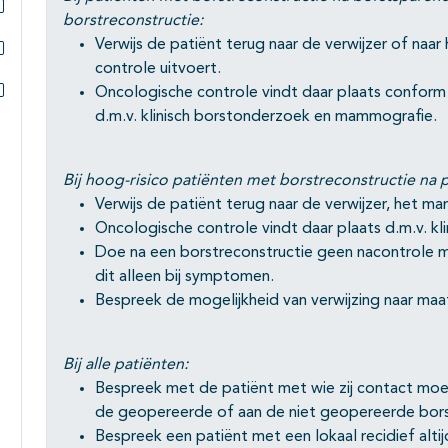
borstreconstructie:
Subpagina's open- en dichtklappen
Verwijs de patiënt terug naar de verwijzer of na
controle uitvoert.
Subpagina's open- en dichtklappen
Oncologische controle vindt daar plaats conform
Subpagina's open- en dichtklappen
d.m.v. klinisch borstonderzoek en mammografie.
Bij hoog-risico patiënten met borstreconstructie na p
Verwijs de patiënt terug naar de verwijzer, het m
Oncologische controle vindt daar plaats d.m.v. kl
Doe na een borstreconstructie geen nacontrole 
dit alleen bij symptomen.
Bespreek de mogelijkheid van verwijzing naar maa
Bij alle patiënten:
Bespreek met de patiënt met wie zij contact moet
de geopereerde of aan de niet geopereerde bor
Bespreek een patiënt met een lokaal recidief alt