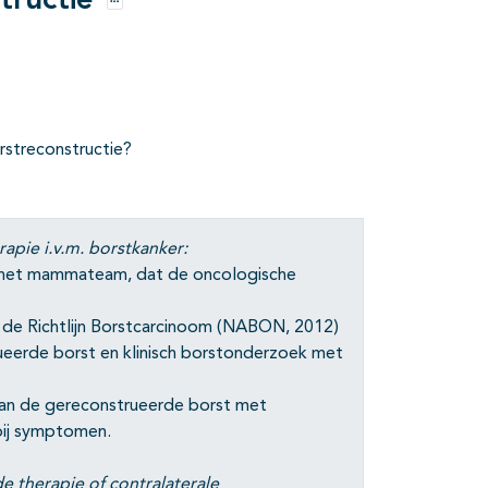
tructie
Opties
rstreconstructie?
rapie i.v.m. borstkanker:
ar het mammateam, dat de oncologische
 de Richtlijn Borstcarcinoom (NABON, 2012)
ueerde borst en klinisch borstonderzoek met
van de gereconstrueerde borst met
bij symptomen.
e therapie of contralaterale