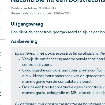
Nacontrole na een borstrecons
Publicatiedatum:
08-04-2019
Beoordeeld op geldigheid:
08-04-2019
eken binnen deze richtlijn
Uitgangsvraag
Hoe dient de nacontrole georganiseerd te zijn na een bo
Alles openklappen
Aanbeveling
Bij patiënten met borstreconstructie na ablatieve the
Verwijs de patiënt terug naar de verwijzer of na
Subpagina's open- en dichtklappen
controle uitvoert.
Oncologische controle vindt daar plaats conform
Subpagina's open- en dichtklappen
d.m.v. klinisch borstonderzoek van de gereconstr
mammografie van de contralaterale borst.
Subpagina's open- en dichtklappen
Doe na een borstreconstructie geen nacontrole 
mammografie, echografie of MRI; doe dit alleen 
Subpagina's open- en dichtklappen
Bij patiënten met borstreconstructie na borstsparend