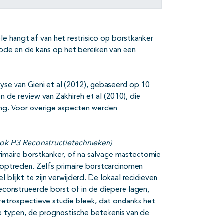
le hangt af van het restrisico op borstkanker
thode en de kans op het bereiken van een
lyse van Gieni et al (2012), gebaseerd op 10
n de review van Zakhireh et al (2010), die
ng. Voor overige aspecten werden
e ook H3 Reconstructietechnieken)
rimaire borstkanker, of na salvage mastectomie
ef optreden. Zelfs primaire borstcarcinomen
 blijkt te zijn verwijderd. De lokaal recidieven
econstrueerde borst of in de diepere lagen,
retrospectieve studie bleek, dat ondanks het
ide typen, de prognostische betekenis van de