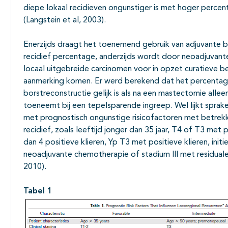
diepe lokaal recidieven ongunstiger is met hoger perce
(Langstein et al, 2003).
Enerzijds draagt het toenemend gebruik van adjuvante be
recidief percentage, anderzijds wordt door neoadjuvan
locaal uitgebreide carcinomen voor in opzet curatieve be
aanmerking komen. Er werd berekend dat het percentage 
borstreconstructie gelijk is als na een mastectomie alleen
toeneemt bij een tepelsparende ingreep. Wel lijkt spra
met prognostisch ongunstige risicofactoren met betrekk
recidief, zoals leeftijd jonger dan 35 jaar, T4 of T3 met 
dan 4 positieve klieren, Yp T3 met positieve klieren, ini
neoadjuvante chemotherapie of stadium III met residuale t
2010).
Tabel 1