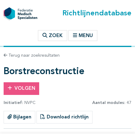
Richtlijnendatabase
t inhoudsopgave
ZOEK
MENU
n binnen deze richtlijn
Terug naar zoekresultaten
les openklappen
Borstreconstructie
VOLGEN
pagina's open- en dichtklappen
Initiatief:
NVPC
Aantal modules:
47
pagina's open- en dichtklappen
Bijlagen
Download richtlijn
pagina's open- en dichtklappen
pagina's open- en dichtklappen