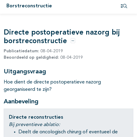
Borstreconstructie
pagina's open- en dichtklappen
Open i
pagina's open- en dichtklappen
Directe postoperatieve nazorg bij
pagina's open- en dichtklappen
borstreconstructie
Opties
Publicatiedatum:
08-04-2019
Beoordeeld op geldigheid:
08-04-2019
Uitgangsvraag
Hoe dient de directe postoperatieve nazorg
georganiseerd te zijn?
Aanbeveling
Directe reconstructies
Bij preventieve ablatio:
Deelt de oncologisch chirurg of eventueel de