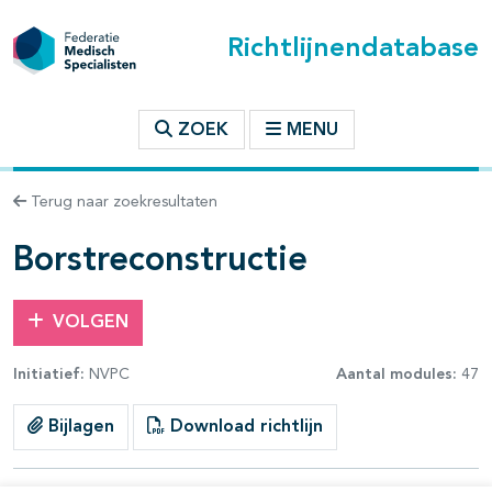
Richtlijnendatabase
t inhoudsopgave
ZOEK
MENU
n binnen deze richtlijn
Terug naar zoekresultaten
les openklappen
Borstreconstructie
VOLGEN
pagina's open- en dichtklappen
Initiatief:
NVPC
Aantal modules:
47
pagina's open- en dichtklappen
Bijlagen
Download richtlijn
pagina's open- en dichtklappen
pagina's open- en dichtklappen