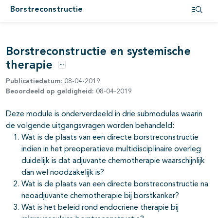
Borstreconstructie
Open i
Borstreconstructie en systemische
therapie
Opties
Publicatiedatum:
08-04-2019
Beoordeeld op geldigheid:
08-04-2019
pagina's open- en dichtklappen
Deze module is onderverdeeld in drie submodules waarin
pagina's open- en dichtklappen
de volgende uitgangsvragen worden behandeld:
Wat is de plaats van een directe borstreconstructie
pagina's open- en dichtklappen
indien in het preoperatieve multidisciplinaire overleg
pagina's open- en dichtklappen
duidelijk is dat adjuvante chemotherapie waarschijnlijk
dan wel noodzakelijk is?
Wat is de plaats van een directe borstreconstructie na
neoadjuvante chemotherapie bij borstkanker?
Wat is het beleid rond endocriene therapie bij