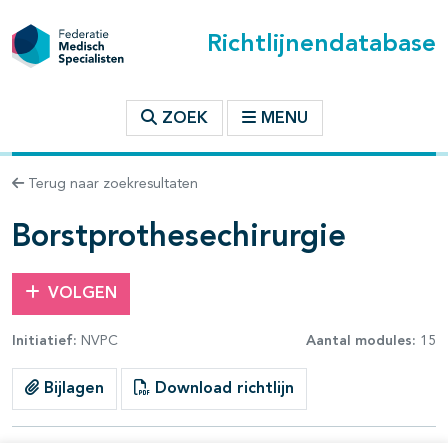
Richtlijnendatabase
t inhoudsopgave
ZOEK
MENU
n binnen deze richtlijn
Terug naar zoekresultaten
les openklappen
Borstprothesechirurgie
VOLGEN
Initiatief:
NVPC
Aantal modules:
15
pagina's open- en dichtklappen
Bijlagen
Download richtlijn
pagina's open- en dichtklappen