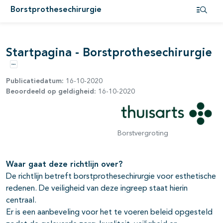
Borstprothesechirurgie
pagina's open- en dichtklappen
Open i
Startpagina - Borstprothesechirurgie
Opties
Publicatiedatum:
16-10-2020
Beoordeeld op geldigheid:
16-10-2020
Borstvergroting
Waar gaat deze richtlijn over?
De richtlijn betreft borstprothesechirurgie voor esthetische
redenen. De veiligheid van deze ingreep staat hierin
centraal.
Er is een aanbeveling voor het te voeren beleid opgesteld