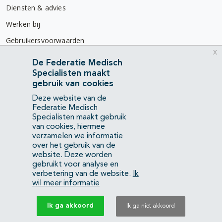
Diensten & advies
Werken bij
Gebruikersvoorwaarden
x
Privacyverklaring
De Federatie Medisch
Specialisten maakt
Contact
gebruik van cookies
Mercatorlaan 1200
Deze website van de
3528 BL Utrecht
Federatie Medisch
Specialisten maakt gebruik
van cookies, hiermee
(088) 505 34 34
verzamelen we informatie
info@richtlijnendatabase.nl
over het gebruik van de
website. Deze worden
gebruikt voor analyse en
YouTube
LinkedIn
verbetering van de website.
Ik
wil meer informatie
KvK Federatie Medisch Specialisten:
40483480
Ik ga akkoord
Ik ga niet akkoord
Privacyverklaring