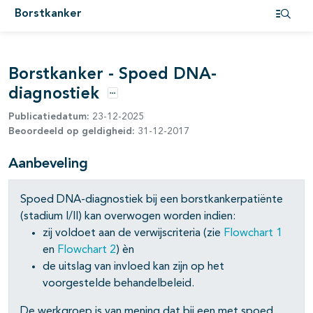
Borstkanker
pagina's open- en dichtklappen
Open i
Borstkanker - Spoed DNA-
diagnostiek
Opties
Publicatiedatum:
23-12-2025
Beoordeeld op geldigheid:
31-12-2017
Aanbeveling
Spoed DNA-diagnostiek bij een borstkankerpatiënte
(stadium I/II) kan overwogen worden indien:
pagina's open- en dichtklappen
zij voldoet aan de verwijscriteria (zie
Flowchart 1
en
Flowchart 2
) èn
pagina's open- en dichtklappen
de uitslag van invloed kan zijn op het
voorgestelde behandelbeleid.
pagina's open- en dichtklappen
De werkgroep is van mening dat bij een met spoed