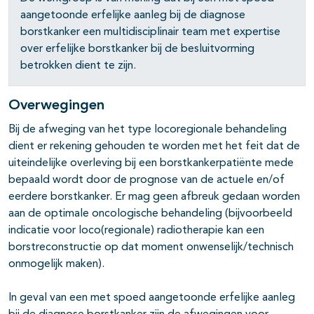
pagina's open- en dichtklappen
aangetoonde erfelijke aanleg bij de diagnose
borstkanker een multidisciplinair team met expertise
over erfelijke borstkanker bij de besluitvorming
pagina's open- en dichtklappen
betrokken dient te zijn.
pagina's open- en dichtklappen
Overwegingen
pagina's open- en dichtklappen
Bij de afweging van het type locoregionale behandeling
pagina's open- en dichtklappen
dient er rekening gehouden te worden met het feit dat de
uiteindelijke overleving bij een borstkankerpatiënte mede
bepaald wordt door de prognose van de actuele en/of
eerdere borstkanker. Er mag geen afbreuk gedaan worden
pagina's open- en dichtklappen
aan de optimale oncologische behandeling (bijvoorbeeld
indicatie voor loco(regionale) radiotherapie kan een
pagina's open- en dichtklappen
borstreconstructie op dat moment onwenselijk/technisch
onmogelijk maken).
In geval van een met spoed aangetoonde erfelijke aanleg