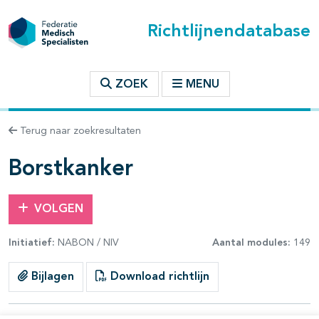
Richtlijnendatabase
t inhoudsopgave
ZOEK
MENU
n binnen deze richtlijn
Terug naar zoekresultaten
les openklappen
Borstkanker
VOLGEN
Initiatief:
NABON / NIV
Aantal modules:
149
pagina's open- en dichtklappen
pagina's open- en dichtklappen
Bijlagen
Download richtlijn
pagina's open- en dichtklappen