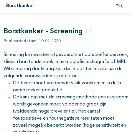
Borstkanker
pagina's open- en dichtklappen
Open i
pagina's open- en dichtklappen
Borstkanker - Screening
pagina's open- en dichtklappen
Opties
Publicatiedatum:
10-02-2020
pagina's open- en dichtklappen
Screening kan worden uitgevoerd met borstzelfonderzoek,
pagina's open- en dichtklappen
klinisch borstonderzoek, mammografie, echografie of MRI.
Wil screening doelmatig zijn, dan moet ten minste aan de
volgende voorwaarden zijn voldaan:
pagina's open- en dichtklappen
De tumor moet voldoende vaak voorkomen in de te
onderzoeken populatie.
pagina's open- en dichtklappen
De kans dat met de screeningsmethode een carcinoom
wordt gevonden moet voldoende groot zijn
pagina's open- en dichtklappen
(voldoende hoge prevalentie). Het aantal
pagina's open- en dichtklappen
foutpositieve en foutnegatieve resultaten moet
zoveel mogelijk beperkt worden (hoge sensitiviteit en