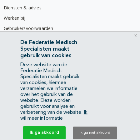
Diensten & advies
Werken bij
Gebruikersvoorwaarden
x
Privacyverklaring
De Federatie Medisch
Specialisten maakt
Contact
gebruik van cookies
Mercatorlaan 1200
Deze website van de
3528 BL Utrecht
Federatie Medisch
Specialisten maakt gebruik
van cookies, hiermee
(088) 505 34 34
verzamelen we informatie
info@richtlijnendatabase.nl
over het gebruik van de
website. Deze worden
gebruikt voor analyse en
YouTube
LinkedIn
verbetering van de website.
Ik
wil meer informatie
KvK Federatie Medisch Specialisten:
40483480
Ik ga akkoord
Ik ga niet akkoord
Privacyverklaring