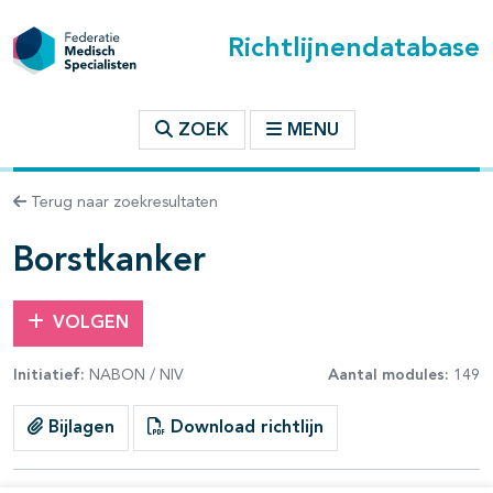
Richtlijnendatabase
t inhoudsopgave
ZOEK
MENU
n binnen deze richtlijn
Terug naar zoekresultaten
les openklappen
Borstkanker
VOLGEN
Initiatief:
NABON / NIV
Aantal modules:
149
pagina's open- en dichtklappen
pagina's open- en dichtklappen
Bijlagen
Download richtlijn
pagina's open- en dichtklappen