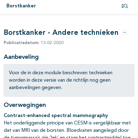
Borstkanker
Open i
pagina's open- en dichtklappen
Borstkanker - Andere technieken
Opties
Publicatiedatum:
13-02-2020
Aanbeveling
Voor de in deze module beschreven technieken
worden in deze versie van de richtlijn nog geen
pagina's open- en dichtklappen
aanbevelingen gegeven.
Overwegingen
pagina's open- en dichtklappen
Contrast-enhanced spectral mammography
Het onderliggende principe van CESM is vergelijkbaar met
pagina's open- en dichtklappen
dat van MRI van de borsten. Bloedvaten aangelegd door
pagina's open- en dichtklappen