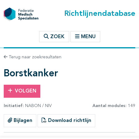
Richtlijnendatabase
t inhoudsopgave
ZOEK
MENU
n binnen deze richtlijn
Terug naar zoekresultaten
les openklappen
Borstkanker
VOLGEN
Initiatief:
NABON / NIV
Aantal modules:
149
pagina's open- en dichtklappen
Bijlagen
Download richtlijn
pagina's open- en dichtklappen