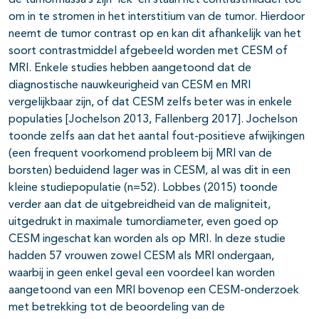
de tumormassa’s zijn ‘lek’ en staan het contrastmiddel toe
om in te stromen in het interstitium van de tumor. Hierdoor
neemt de tumor contrast op en kan dit afhankelijk van het
soort contrastmiddel afgebeeld worden met CESM of
pagina's open- en dichtklappen
MRI. Enkele studies hebben aangetoond dat de
pagina's open- en dichtklappen
diagnostische nauwkeurigheid van CESM en MRI
vergelijkbaar zijn, of dat CESM zelfs beter was in enkele
pagina's open- en dichtklappen
populaties [Jochelson 2013, Fallenberg 2017]. Jochelson
toonde zelfs aan dat het aantal fout-positieve afwijkingen
pagina's open- en dichtklappen
(een frequent voorkomend probleem bij MRI van de
borsten) beduidend lager was in CESM, al was dit in een
kleine studiepopulatie (n=52). Lobbes (2015) toonde
pagina's open- en dichtklappen
verder aan dat de uitgebreidheid van de maligniteit,
uitgedrukt in maximale tumordiameter, even goed op
pagina's open- en dichtklappen
CESM ingeschat kan worden als op MRI. In deze studie
hadden 57 vrouwen zowel CESM als MRI ondergaan,
waarbij in geen enkel geval een voordeel kan worden
aangetoond van een MRI bovenop een CESM-onderzoek
met betrekking tot de beoordeling van de