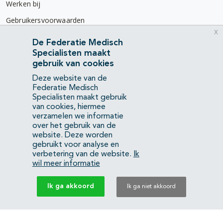
Werken bij
Gebruikersvoorwaarden
x
Privacyverklaring
De Federatie Medisch
Specialisten maakt
Contact
gebruik van cookies
Mercatorlaan 1200
Deze website van de
3528 BL Utrecht
Federatie Medisch
Specialisten maakt gebruik
van cookies, hiermee
(088) 505 34 34
verzamelen we informatie
info@richtlijnendatabase.nl
over het gebruik van de
website. Deze worden
gebruikt voor analyse en
YouTube
LinkedIn
verbetering van de website.
Ik
wil meer informatie
KvK Federatie Medisch Specialisten:
40483480
Ik ga akkoord
Ik ga niet akkoord
Privacyverklaring