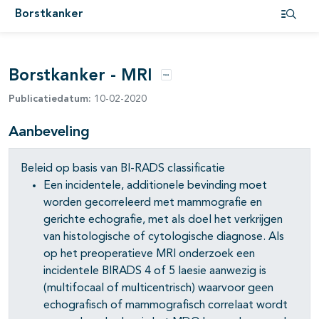
Borstkanker
Open i
pagina's open- en dichtklappen
Borstkanker - MRI
Opties
Publicatiedatum:
10-02-2020
Aanbeveling
Beleid op basis van BI-RADS classificatie
Een incidentele, additionele bevinding moet
pagina's open- en dichtklappen
worden gecorreleerd met mammografie en
gerichte echografie, met als doel het verkrijgen
van histologische of cytologische diagnose. Als
op het preoperatieve MRI onderzoek een
pagina's open- en dichtklappen
incidentele BIRADS 4 of 5 laesie aanwezig is
pagina's open- en dichtklappen
(multifocaal of multicentrisch) waarvoor geen
echografisch of mammografisch correlaat wordt
pagina's open- en dichtklappen