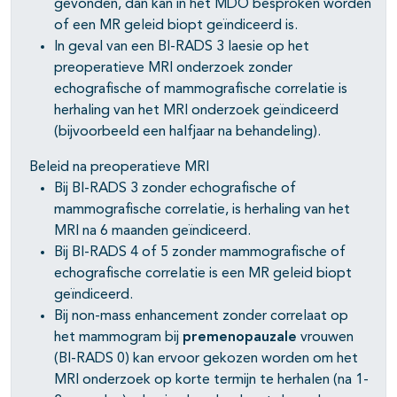
gevonden, dan kan in het MDO besproken worden
of een MR geleid biopt geïndiceerd is.
In geval van een BI-RADS 3 laesie op het
preoperatieve MRI onderzoek zonder
pagina's open- en dichtklappen
echografische of mammografische correlatie is
pagina's open- en dichtklappen
herhaling van het MRI onderzoek geïndiceerd
(bijvoorbeeld een halfjaar na behandeling).
pagina's open- en dichtklappen
Beleid na preoperatieve MRI
pagina's open- en dichtklappen
Bij BI-RADS 3 zonder echografische of
mammografische correlatie, is herhaling van het
MRI na 6 maanden geïndiceerd.
Bij BI-RADS 4 of 5 zonder mammografische of
pagina's open- en dichtklappen
echografische correlatie is een MR geleid biopt
pagina's open- en dichtklappen
geïndiceerd.
Bij non-mass enhancement zonder correlaat op
het mammogram bij
premenopauzale
vrouwen
(BI-RADS 0) kan ervoor gekozen worden om het
MRI onderzoek op korte termijn te herhalen (na 1-