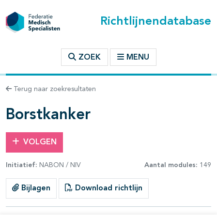
Richtlijnendatabase
t inhoudsopgave
ZOEK
MENU
n binnen deze richtlijn
Terug naar zoekresultaten
les openklappen
Borstkanker
VOLGEN
Initiatief:
NABON / NIV
Aantal modules:
149
pagina's open- en dichtklappen
Bijlagen
Download richtlijn
pagina's open- en dichtklappen