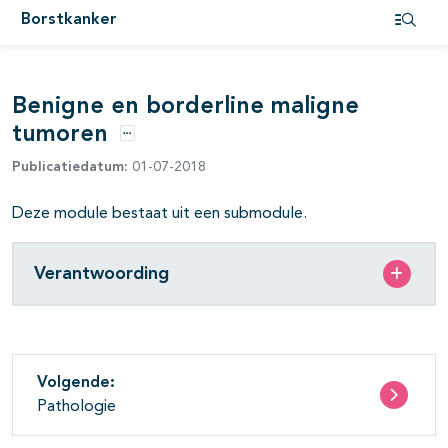
Borstkanker
Open i
pagina's open- en dichtklappen
Benigne en borderline maligne
tumoren
Opties
Publicatiedatum:
01-07-2018
pagina's open- en dichtklappen
Deze module bestaat uit een submodule.
Verantwoording
pagina's open- en dichtklappen
pagina's open- en dichtklappen
pagina's open- en dichtklappen
Volgende:
Pathologie