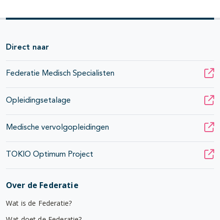
pagina's open- en dichtklappen
pagina's open- en dichtklappen
pagina's open- en dichtklappen
Direct naar
pagina's open- en dichtklappen
Federatie Medisch Specialisten
Opleidingsetalage
pagina's open- en dichtklappen
pagina's open- en dichtklappen
Medische vervolgopleidingen
TOKIO Optimum Project
Over de Federatie
Wat is de Federatie?
Wat doet de Federatie?