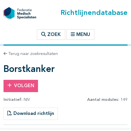
Richtlijnendatabase
t inhoudsopgave
ZOEK
MENU
n binnen deze richtlijn
Terug naar zoekresultaten
les openklappen
Borstkanker
VOLGEN
Initiatief:
NIV
Aantal modules:
149
pagina's open- en dichtklappen
Download richtlijn
pagina's open- en dichtklappen