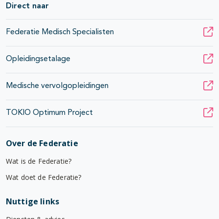
Direct naar
Federatie Medisch Specialisten
pagina's open- en dichtklappen
pagina's open- en dichtklappen
Opleidingsetalage
Medische vervolgopleidingen
TOKIO Optimum Project
Over de Federatie
Wat is de Federatie?
Wat doet de Federatie?
Nuttige links