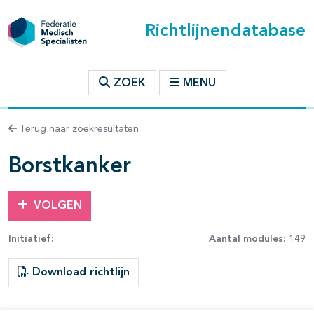
Richtlijnendatabase
t inhoudsopgave
ZOEK
MENU
n binnen deze richtlijn
Terug naar zoekresultaten
les openklappen
Borstkanker
VOLGEN
Initiatief:
Aantal modules:
149
pagina's open- en dichtklappen
Download richtlijn
pagina's open- en dichtklappen
pagina's open- en dichtklappen