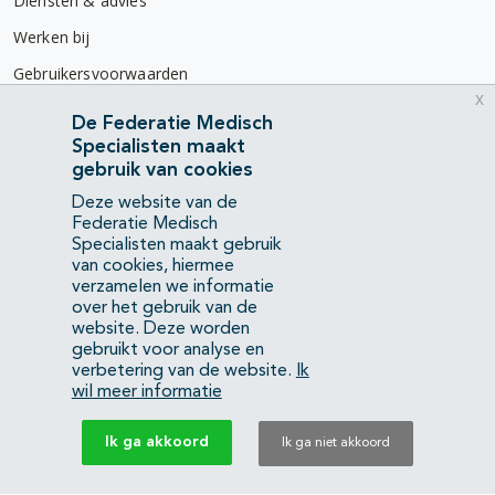
Diensten & advies
Werken bij
Gebruikersvoorwaarden
x
Privacyverklaring
De Federatie Medisch
Specialisten maakt
Contact
gebruik van cookies
Mercatorlaan 1200
Deze website van de
3528 BL Utrecht
Federatie Medisch
Specialisten maakt gebruik
van cookies, hiermee
(088) 505 34 34
verzamelen we informatie
info@richtlijnendatabase.nl
over het gebruik van de
website. Deze worden
gebruikt voor analyse en
YouTube
LinkedIn
verbetering van de website.
Ik
wil meer informatie
KvK Federatie Medisch Specialisten:
40483480
Ik ga akkoord
Ik ga niet akkoord
Privacyverklaring