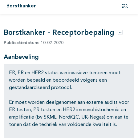
Borstkanker
Open i
Borstkanker - Receptorbepaling
Opties
Publicatiedatum:
10-02-2020
Aanbeveling
ER, PR en HER2 status van invasieve tumoren moet
worden bepaald en beoordeeld volgens een
gestandaardiseerd protocol.
Er moet worden deelgenomen aan externe audits voor
ER testen, PR testen en HER2 immunohistochemie en
pagina's open- en dichtklappen
amplificatie (bv SKML, NordiQC, UK-Negas) om aan te
tonen dat de techniek van voldoende kwaliteit is.
pagina's open- en dichtklappen