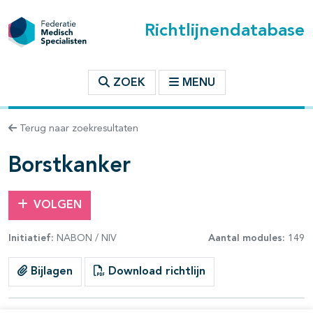
Richtlijnendatabase
t inhoudsopgave
ZOEK
MENU
n binnen deze richtlijn
Terug naar zoekresultaten
les openklappen
Borstkanker
VOLGEN
Initiatief:
NABON / NIV
Aantal modules:
149
pagina's open- en dichtklappen
Bijlagen
Download richtlijn
pagina's open- en dichtklappen
pagina's open- en dichtklappen