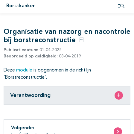
Borstkanker
pagina's open- en dichtklappen
Open i
pagina's open- en dichtklappen
Organisatie van nazorg en nacontrole
bij borstreconstructie
Opties
pagina's open- en dichtklappen
Publicatiedatum:
01-04-2025
Beoordeeld op geldigheid:
08-04-2019
pagina's open- en dichtklappen
pagina's open- en dichtklappen
Deze
module
is opgenomen in de richtlijn
‘Borstreconstructie’.
pagina's open- en dichtklappen
Verantwoording
pagina's open- en dichtklappen
pagina's open- en dichtklappen
Volgende: