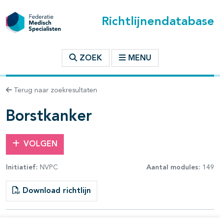
Richtlijnendatabase
t inhoudsopgave
ZOEK
MENU
n binnen deze richtlijn
Terug naar zoekresultaten
les openklappen
Borstkanker
VOLGEN
Initiatief:
NVPC
Aantal modules:
149
pagina's open- en dichtklappen
Download richtlijn
pagina's open- en dichtklappen
pagina's open- en dichtklappen