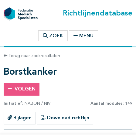
Richtlijnendatabase
t inhoudsopgave
ZOEK
MENU
n binnen deze richtlijn
Terug naar zoekresultaten
les openklappen
Borstkanker
VOLGEN
Initiatief:
NABON / NIV
Aantal modules:
149
pagina's open- en dichtklappen
Bijlagen
Download richtlijn
pagina's open- en dichtklappen
pagina's open- en dichtklappen