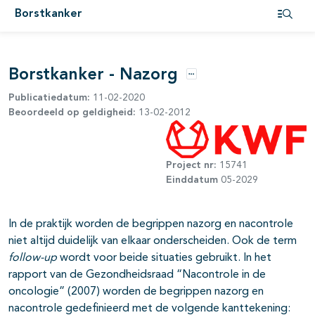
Borstkanker
pagina's open- en dichtklappen
Open i
pagina's open- en dichtklappen
Borstkanker - Nazorg
Opties
Publicatiedatum:
11-02-2020
pagina's open- en dichtklappen
Beoordeeld op geldigheid:
13-02-2012
pagina's open- en dichtklappen
pagina's open- en dichtklappen
Project nr:
15741
Einddatum
05-2029
pagina's open- en dichtklappen
In de praktijk worden de begrippen nazorg en nacontrole
niet altijd duidelijk van elkaar onderscheiden. Ook de term
pagina's open- en dichtklappen
follow-up
wordt voor beide situaties gebruikt. In het
rapport van de Gezondheidsraad “Nacontrole in de
pagina's open- en dichtklappen
oncologie” (2007) worden de begrippen nazorg en
nacontrole gedefinieerd met de volgende kanttekening: