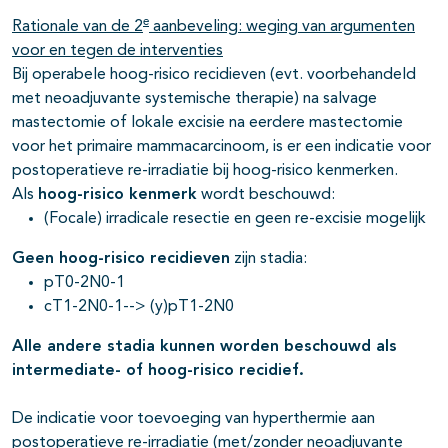
e
Rationale van de 2
aanbeveling: weging van argumenten
voor en tegen de interventies
Bij operabele hoog-risico recidieven (evt. voorbehandeld
met neoadjuvante systemische therapie) na salvage
mastectomie of lokale excisie na eerdere mastectomie
voor het primaire mammacarcinoom, is er een indicatie voor
postoperatieve re-irradiatie bij hoog-risico kenmerken.
Als
hoog-risico kenmerk
wordt beschouwd:
(Focale) irradicale resectie en geen re-excisie mogelijk
Geen hoog-risico recidieven
zijn stadia:
pT0-2N0-1
cT1-2N0-1--> (y)pT1-2N0
Alle andere stadia kunnen worden beschouwd als
intermediate- of hoog-risico recidief.
De indicatie voor toevoeging van hyperthermie aan
postoperatieve re-irradiatie (met/zonder neoadjuvante