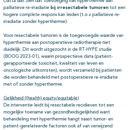
Datta laat zien dat toevoeging van hyperthermie aan
palliatieve re-irradiatie
bij irresectabele tumoren
tot een
hogere complete respons kan leiden (t.o.v palliatieve re-
irradiatie zonder hyperthermie).
Voor resectabele tumoren is de toegevoegde waarde van
hyperthermie aan postoperatieve radiotherapie niet
duidelijk. Dit wordt uitgezocht in de RT-HYPE studie
(BOOG 2023-01), waarin prospectieve data (patiënt-
gerapporteerde toxiciteit, kwaliteit van leven en
oncologische uitkomsten), wordt verzameld bij patiënten
die worden behandeld met postoperatieve re-irradiatie
met of zonder hyperthermie.
Gelijkheid ((health) equity/equitable)
De interventie leidt bij resectabele recidieven tot een
mogelijke toename van gezondheidsgelijkheid want
behandeling met hyperthermie hangt naast tumor- en
patiënt-gerelateerde factoren ook af van verwijzend