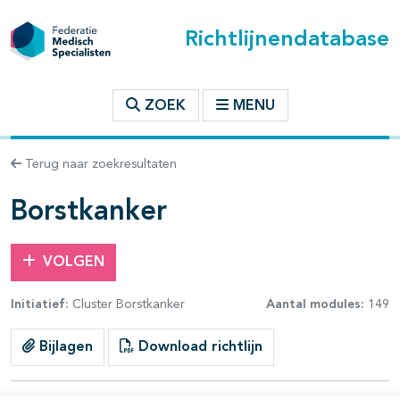
Richtlijnendatabase
t inhoudsopgave
ZOEK
MENU
n binnen deze richtlijn
Terug naar zoekresultaten
les openklappen
Borstkanker
VOLGEN
Initiatief:
Cluster Borstkanker
Aantal modules:
149
pagina's open- en dichtklappen
Bijlagen
Download richtlijn
pagina's open- en dichtklappen
pagina's open- en dichtklappen