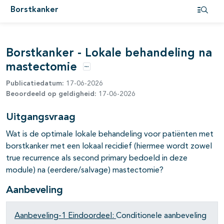
Borstkanker
pagina's open- en dichtklappen
Open i
pagina's open- en dichtklappen
Borstkanker - Lokale behandeling na
mastectomie
Opties
pagina's open- en dichtklappen
Publicatiedatum:
17-06-2026
Beoordeeld op geldigheid:
17-06-2026
pagina's open- en dichtklappen
Uitgangsvraag
pagina's open- en dichtklappen
Wat is de optimale lokale behandeling voor patiënten met
borstkanker met een lokaal recidief (hiermee wordt zowel
true recurrence als second primary bedoeld in deze
module) na (eerdere/salvage) mastectomie?
Aanbeveling
Aanbeveling-1
Eindoordeel:
Conditionele aanbeveling