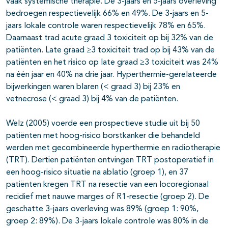
vaak systemische therapie. De 3-jaars en 5-jaars overleving
bedroegen respectievelijk 66% en 49%. De 3-jaars en 5-
jaars lokale controle waren respectievelijk 78% en 65%.
Daarnaast trad acute graad 3 toxiciteit op bij 32% van de
patiënten. Late graad ≥3 toxiciteit trad op bij 43% van de
patiënten en het risico op late graad ≥3 toxiciteit was 24%
na één jaar en 40% na drie jaar. Hyperthermie-gerelateerde
bijwerkingen waren blaren (< graad 3) bij 23% en
vetnecrose (< graad 3) bij 4% van de patiënten.
Welz (2005) voerde een prospectieve studie uit bij 50
patiënten met hoog-risico borstkanker die behandeld
werden met gecombineerde hyperthermie en radiotherapie
(TRT). Dertien patiënten ontvingen TRT postoperatief in
een hoog-risico situatie na ablatio (groep 1), en 37
patiënten kregen TRT na resectie van een locoregionaal
recidief met nauwe marges of R1-resectie (groep 2). De
geschatte 3-jaars overleving was 89% (groep 1: 90%,
groep 2: 89%). De 3-jaars lokale controle was 80% in de