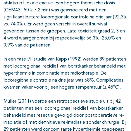
ablatio of lokale excisie. Een hogere thermische dosis
(CEM43T50 ≥ 7,2 min) was geassocieerd met een
significant betere locoregionale controle na drie jaar (92,3%
vs. 74,0%). Er werd geen verschil in overall survival
gevonden tussen de groepen. Late toxiciteit graad 2, 3 en
4 werd waargenomen bij respectievelijk 56,3%, 25,0% en
0,9% van de patiënten.
In een fase I/II studie van Kapp (1992) werden 89 patiënten
met locoregionaal recidief van borstkanker behandeld met
hyperthermie in combinatie met radiotherapie. De
locoregionale controle na drie jaar was 68%. Complicaties
kwamen vaker voor bij een hogere temperatuur (≥ 45°C).
Müller (2011) voerde een retrospectieve studie uit bij 42
patiënten met een locoregionaal recidief van borstkanker,
behandeld met resectie gevolgd door postoperatieve re-
irradiatie of met definitieve re-irradiatie zonder chirurgie. Bij
29 patiënten werd concomitante hyperthermie toegepast.