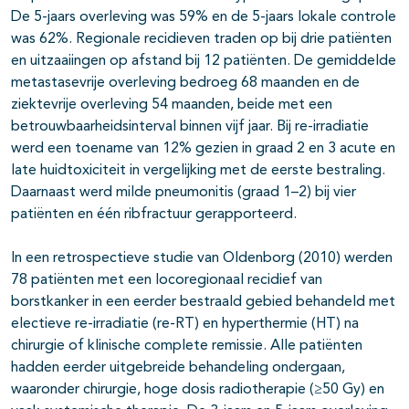
De 5-jaars overleving was 59% en de 5-jaars lokale controle
was 62%. Regionale recidieven traden op bij drie patiënten
en uitzaaiingen op afstand bij 12 patiënten. De gemiddelde
metastasevrije overleving bedroeg 68 maanden en de
ziektevrije overleving 54 maanden, beide met een
betrouwbaarheidsinterval binnen vijf jaar. Bij re-irradiatie
werd een toename van 12% gezien in graad 2 en 3 acute en
late huidtoxiciteit in vergelijking met de eerste bestraling.
Daarnaast werd milde pneumonitis (graad 1–2) bij vier
patiënten en één ribfractuur gerapporteerd.
In een retrospectieve studie van Oldenborg (2010) werden
78 patiënten met een locoregionaal recidief van
borstkanker in een eerder bestraald gebied behandeld met
electieve re-irradiatie (re-RT) en hyperthermie (HT) na
chirurgie of klinische complete remissie. Alle patiënten
hadden eerder uitgebreide behandeling ondergaan,
waaronder chirurgie, hoge dosis radiotherapie (≥50 Gy) en