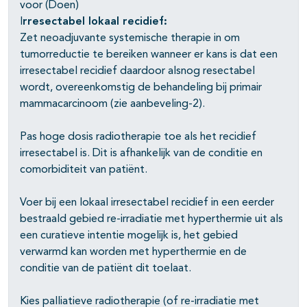
voor (Doen)
I
rresectabel lokaal recidief:
Zet neoadjuvante systemische therapie in om
tumorreductie te bereiken wanneer er kans is dat een
pagina's open- en dichtklappen
irresectabel recidief daardoor alsnog resectabel
wordt, overeenkomstig de behandeling bij primair
pagina's open- en dichtklappen
mammacarcinoom (zie aanbeveling-2).
Pas hoge dosis radiotherapie toe als het recidief
irresectabel is. Dit is afhankelijk van de conditie en
pagina's open- en dichtklappen
comorbiditeit van patiënt.
pagina's open- en dichtklappen
Voer bij een lokaal irresectabel recidief in een eerder
bestraald gebied re-irradiatie met hyperthermie uit als
een curatieve intentie mogelijk is, het gebied
verwarmd kan worden met hyperthermie en de
conditie van de patiënt dit toelaat.
Kies palliatieve radiotherapie (of re-irradiatie met