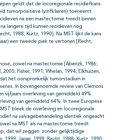
roepen geldt dat de locoregionale recidiefkans
id tumorpositieve lymfklieren) toeneemt
cidieven na een mastectomie treedt binnen
 na langere tijd kunnen recidieven nog
echt, 1988; Kurtz, 1990]. Na MST lijkt de kans
 jaar) een tweede piek te vertonen [Recht,
gnose, zowel na mastectomie [Aberizk, 1986;
2005; Fisher, 1991; Whelan, 1994; Elkhuizen,
omdat het oorspronkelijk tumorstadium in
T series. In bovengenoemde review van Clemons
n vijfjaars overleving van gemiddeld 49%
erleving van gemiddeld 64%. In twee Europese
n MST bleek de overleving en locoregionale
cidief na salvagebehandeling identiek ongeacht
 Zowel na MST als na mastectomie treedt
, dat wil zeggen: zonder gelijktijdige
, 1999; Jager, 1999; Recht, 1988; Kurtz, 1990;