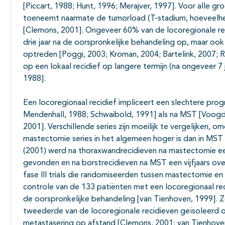
[Piccart, 1988; Hunt, 1996; Merajver, 1997]. Voor alle g
toeneemt naarmate de tumorload (T-stadium, hoeveelhe
[Clemons, 2001]. Ongeveer 60% van de locoregionale re
drie jaar na de oorspronkelijke behandeling op, maar ook
optreden [Poggi, 2003; Kroman, 2004; Bartelink, 2007; R
op een lokaal recidief op langere termijn (na ongeveer 7
1988].
Een locoregionaal recidief impliceert een slechtere pro
Mendenhall, 1988; Schwaibold, 1991] als na MST [Voogd, 
2001]. Verschillende series zijn moeilijk te vergelijken, 
mastectomie series in het algemeen hoger is dan in MS
(2001) werd na thoraxwandrecidieven na mastectomie ee
gevonden en na borstrecidieven na MST een vijfjaars ov
fase III trials die randomiseerden tussen mastectomie e
controle van de 133 patiënten met een locoregionaal re
de oorspronkelijke behandeling [van Tienhoven, 1999].
tweederde van de locoregionale recidieven geïsoleerd op
metastasering op afstand [Clemons, 2001; van Tienhoven