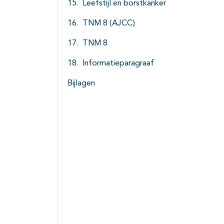
Leefstijl en borstkanker
TNM 8 (AJCC)
TNM 8
Informatieparagraaf
Bijlagen