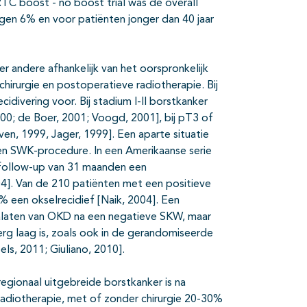
RTC boost - no boost trial was de overall
ngen 6% en voor patiënten jonger dan 40 jaar
 andere afhankelijk van het oorspronkelijk
chirurgie en postoperatieve radiotherapie. Bij
idivering voor. Bij stadium I-II borstkanker
; de Boer, 2001; Voogd, 2001], bij pT3 of
n, 1999, Jager, 1999]. Een aparte situatie
en SWK-procedure. In een Amerikaanse serie
follow-up van 31 maanden een
4]. Van de 210 patiënten met een positieve
 een okselrecidief [Naik, 2004]. Een
 nalaten van OKD na een negatieve SKW, maar
rg laag is, zoals ook in de gerandomiseerde
, 2011; Giuliano, 2010].
regionaal uitgebreide borstkanker is na
adiotherapie, met of zonder chirurgie 20-30%