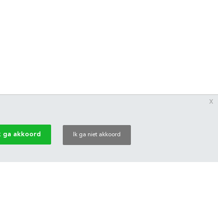
x
k ga akkoord
Ik ga niet akkoord