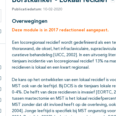
Borstkanker - Lokaal recidief
Op
Publicatiedatum:
10-02-2020
Overwegingen
eken binnen deze richtlijn
Deze module is in 2017 redactioneel aangepast.
Alles openklappen
Een locoregionaal recidief wordt gedefinieerd als een t
thoraxwand, de oksel, het infraclaviculaire, supraclavicul
curatieve behandeling [UICC, 2002]. In een uitvoerig lite
tienjaars incidentie van locoregionaal recidief 13% na 
recidieven is lokaal en een kwart regionaal.
Subpagina's open- en dichtklappen
De kans op het ontwikkelen van een lokaal recidief is vo
Subpagina's open- en dichtklappen
MST ook van de leeftijd. Bij DCIS is de tienjaars lokal
0-4%. De helft van deze recidieven is invasief [EORTC, 20
Subpagina's open- en dichtklappen
tussen mastectomie en MST is het lokaal recidiefperce
MST zonder dat dit invloed heeft op de overleving, ook
Subpagina's open- en dichtklappen
2004]. Jonge leeftijd is specifiek bij MST ongunstig voo