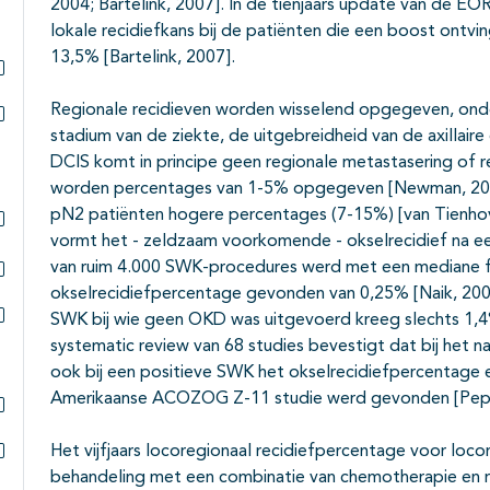
Subpagina's open- en dichtklappen
2004; Bartelink, 2007]. In de tienjaars update van de EO
lokale recidiefkans bij de patiënten die een boost ontvi
13,5% [Bartelink, 2007].
Subpagina's open- en dichtklappen
Regionale recidieven worden wisselend opgegeven, onder
stadium van de ziekte, de uitgebreidheid van de axillaire 
Subpagina's open- en dichtklappen
DCIS komt in principe geen regionale metastasering of rec
worden percentages van 1-5% opgegeven [Newman, 2000
pN2 patiënten hogere percentages (7-15%) [van Tienhove
vormt het - zeldzaam voorkomende - okselrecidief na e
Subpagina's open- en dichtklappen
van ruim 4.000 SWK-procedures werd met een mediane 
okselrecidiefpercentage gevonden van 0,25% [Naik, 200
Subpagina's open- en dichtklappen
SWK bij wie geen OKD was uitgevoerd kreeg slechts 1,4%
Subpagina's open- en dichtklappen
systematic review van 68 studies bevestigt dat bij het
ook bij een positieve SWK het okselrecidiefpercentage e
Amerikaanse ACOZOG Z-11 studie werd gevonden [Pepels
Subpagina's open- en dichtklappen
Het vijfjaars locoregionaal recidiefpercentage voor loco
Subpagina's open- en dichtklappen
behandeling met een combinatie van chemotherapie en r