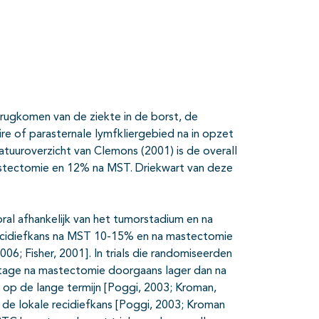
ties
erugkomen van de ziekte in de borst, de
aire of parasternale lymfkliergebied na in opzet
ratuuroverzicht van Clemons (2001) is de overall
mastectomie en 12% na MST. Driekwart van deze
oral afhankelijk van het tumorstadium en na
e recidiefkans na MST 10-15% en na mastectomie
06; Fisher, 2001]. In trials die randomiseerden
ntage na mastectomie doorgaans lager dan na
 op de lange termijn [Poggi, 2003; Kroman,
r de lokale recidiefkans [Poggi, 2003; Kroman