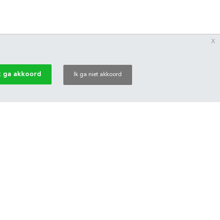
x
k ga akkoord
Ik ga niet akkoord