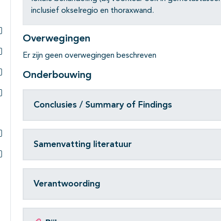
Subpagina's open- en dichtklappen
inclusief okselregio en thoraxwand.
Overwegingen
Subpagina's open- en dichtklappen
Er zijn geen overwegingen beschreven
Subpagina's open- en dichtklappen
Onderbouwing
Subpagina's open- en dichtklappen
Conclusies / Summary of Findings
Subpagina's open- en dichtklappen
Samenvatting literatuur
Subpagina's open- en dichtklappen
Subpagina's open- en dichtklappen
Verantwoording