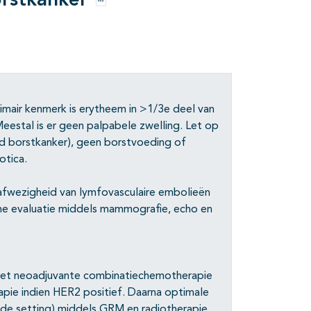
orstkanker
Opties
rimair kenmerk is erytheem in >1/3e deel van
eestal is er geen palpabele zwelling. Let op
ed borstkanker), geen borstvoeding of
otica.
(afwezigheid van lymfovasculaire embolieën
sche evaluatie middels mammografie, echo en
 met neoadjuvante combinatiechemotherapie
rapie indien HER2 positief. Daarna optimale
rde setting) middels GRM en radiotherapie