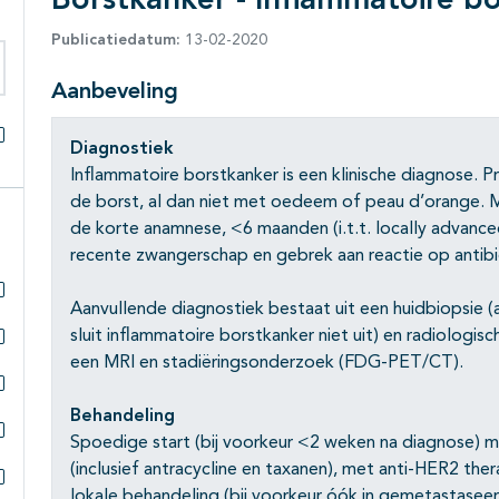
Borstkanker - Inflammatoire b
Publicatiedatum:
13-02-2020
Aanbeveling
eken binnen deze richtlijn
Diagnostiek
Alles openklappen
Inflammatoire borstkanker is een klinische diagnose. P
de borst, al dan niet met oedeem of peau d’orange. M
de korte anamnese, <6 maanden (i.t.t. locally advanc
recente zwangerschap en gebrek aan reactie op antibi
Aanvullende diagnostiek bestaat uit een huidbiopsie 
Subpagina's open- en dichtklappen
sluit inflammatoire borstkanker niet uit) en radiologi
een MRI en stadiëringsonderzoek (FDG-PET/CT).
Subpagina's open- en dichtklappen
Subpagina's open- en dichtklappen
Behandeling
Spoedige start (bij voorkeur <2 weken na diagnose)
Subpagina's open- en dichtklappen
(inclusief antracycline en taxanen), met anti-HER2 the
lokale behandeling (bij voorkeur óók in gemetastasee