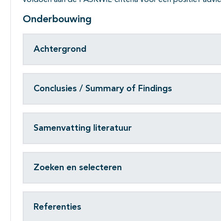
voldoen aan de PASKWIL-criteria voor een positief advie
Onderbouwing
Achtergrond
Conclusies / Summary of Findings
Samenvatting literatuur
Zoeken en selecteren
Referenties