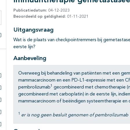
Immuuntherapie gemetastasee
Publicatiedatum:
04-12-2023
Beoordeeld op geldigheid:
01-11-2021
eken binnen deze richtlijn
Uitgangsvraag
Wat is de plaats van checkpointremmers bij gemetastas
Alles openklappen
eerste lijn?
Aanbeveling
Overweeg bij behandeling van patiënten met een geme
mammacarcinoom en een PD-L1-expressie met een CP
Subpagina's open- en dichtklappen
1
pembrolizumab
gecombineerd met chemotherapie (nab
gecombineerd met carboplatin) in de eerste lijn, indien
Subpagina's open- en dichtklappen
mammacarcinoom of beëindigen systeemtherapie en o
Subpagina's open- en dichtklappen
1
er is nog geen besluit genomen of pembrolizumab 
Subpagina's open- en dichtklappen