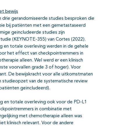
et bewijs
n drie gerandomiseerde studies besproken die
ie bij patiënten met een gemetastaseerd
ige geïncludeerde studies zijn
 studie (KEYNOTE-355) van Cortes (2022).
ng en totale overleving werden in de gehele
voor het effect van checkpointremmers in
herapie alleen. Wel werd er een klinisch
nste voorvallen grade 3 of hoger). Voor
levant. De bewijskracht voor alle uitkomstmaten
n studieopzet van de systematische review
patiënten geïncludeerd).
ng en totale overleving ook voor de PD-L1
heckpointremmers in combinatie met
ergelijking met chemotherapie alleen was
niet klinisch relevant. Voor de andere