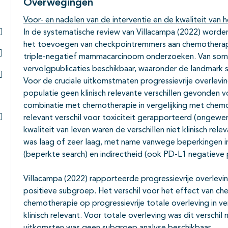
Overwegingen
Subpagina's open- en dichtklappen
Voor- en nadelen van de interventie en de kwaliteit van h
In de systematische review van Villacampa (2022) worde
Subpagina's open- en dichtklappen
het toevoegen van checkpointremmers aan chemotherap
triple-negatief mammacarcinoom onderzoeken. Van somm
Subpagina's open- en dichtklappen
vervolgpublicaties beschikbaar, waaronder de landmark
Voor de cruciale uitkomstmaten progressievrije overlevi
Subpagina's open- en dichtklappen
populatie geen klinisch relevante verschillen gevonden 
combinatie met chemotherapie in vergelijking met chemot
relevant verschil voor toxiciteit gerapporteerd (ongewe
Subpagina's open- en dichtklappen
kwaliteit van leven waren de verschillen niet klinisch re
was laag of zeer laag, met name vanwege beperkingen i
(beperkte search) en indirectheid (ook PD-L1 negatieve 
Villacampa (2022) rapporteerde progressievrije overlevi
positieve subgroep. Het verschil voor het effect van c
chemotherapie op progressievrije totale overleving in v
klinisch relevant. Voor totale overleving was dit verschil 