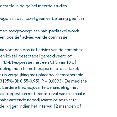
gesteld in de geïncludeerde studies.
egd aan paclitaxel geen verbetering geeft in
zumab toegevoegd aan nab-paclitaxel wordt
een positief advies van de commissie
a voor een positief advies van de commissie
n lokaal irresectabel gerecidiveerd of
 PD-L1-expressie met een CPS van 10 of
eling met chemotherapie (nab-paclitaxel;
) in vergelijking met placebo-chemotherapie
,73 [95%-BI: 0,55-0,95]; P = 0,0093). De mediane
n. Eerdere (neo)adjuvante behandeling met
as toegestaan met een interval van minimaal 6
tinabevattende neoadjuvante of adjuvante
 krijgen indien het interval 12 maanden of