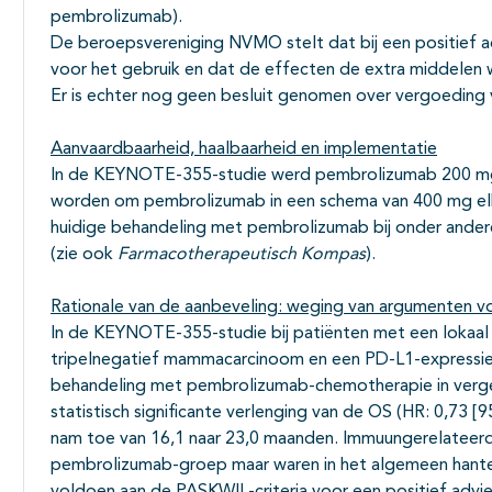
pembrolizumab).
De beroepsvereniging NVMO stelt dat bij een positief a
voor het gebruik en dat de effecten de extra middelen w
Er is echter nog geen besluit genomen over vergoeding 
Aanvaardbaarheid, haalbaarheid
en implementatie
In de KEYNOTE-355-studie werd pembrolizumab 200 mg
worden om pembrolizumab in een schema van 400 mg elk
huidige behandeling met pembrolizumab bij onder ander
(zie ook
Farmacotherapeutisch Kompas
).
Rationale van de aanbeveling: weging van argumenten vo
In de KEYNOTE-355-studie bij patiënten met een lokaal
tripelnegatief mammacarcinoom en een PD-L1-expressie
behandeling met pembrolizumab-chemotherapie in verge
statistisch significante verlenging van de OS (HR: 0,73 
nam toe van 16,1 naar 23,0 maanden. Immuungerelateerd
pembrolizumab-groep maar waren in het algemeen hantee