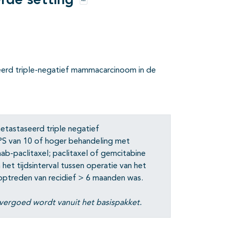
rde setting
Opties
eerd triple-negatief mammacarcinoom in de
tastaseerd triple negatief
S van 10 of hoger behandeling met
-paclitaxel; paclitaxel of gemcitabine
 het tijdsinterval tussen operatie van het
ptreden van recidief > 6 maanden was.
vergoed wordt vanuit het basispakket.