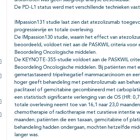
uitkomsten was geen subgroep analyse beschikbaar.
De PD-L1 status werd met verschillende technieken vast
IMpassion131 studie laat zien dat atezolizumab toegevo
progressievrije en totale overleving.
De IMpassion130 studie, waarin het effect van atezoli
beoordeeld, voldoet niet aan de PASKWIL criteria voor 
Beoordeling Oncologische middelen.
De KEYNOTE-355-studie voldoet aan de PASKWIL criteri
Beoordeling Oncologische middelen. Bij patiënten met ee
Subpagina's open- en dichtklappen
gemetastaseerd tripelnegatief mammacarcinoom en een
hoger geeft behandeling met pembrolizumab aan behand
Subpagina's open- en dichtklappen
paclitaxel of gemcitabine gecombineerd met carboplatin
een statistisch significante verlenging van de OS (HR: 0
totale overleving neemt toe van 16,1 naar 23,0 maande
Subpagina's open- en dichtklappen
chemotherapie of radiotherapie met curatieve intentie w
maanden; patiënten die een taxaan, gemcitabine of pla
Subpagina's open- en dichtklappen
behandeling hadden ondergaan, mochten hetzelfde middel
langer was.