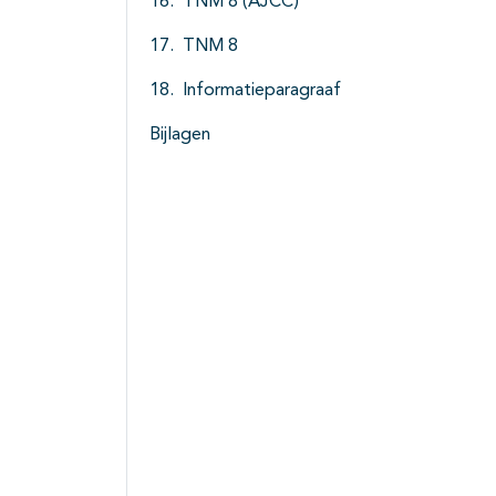
TNM 8 (AJCC)
TNM 8
Informatieparagraaf
Bijlagen