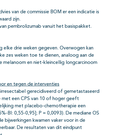
dvies van de commissie BOM er een indicatie is
aard zijn.
van pembrolizumab vanuit het basispakket.
 elke drie weken gegeven. Overwogen kan
e zes weken toe te dienen, analoog aan de
e melanoom en niet-kleincellig longcarcinoom
or en tegen de interventies
 irresectabel gerecidiveerd of gemetastaseerd
 met een CPS van 10 of hoger geeft
lijking met placebo-chemotherapie een
[95%-BI: 0,55-0,95]; P = 0,0093). De mediane OS
e bijwerkingen kwamen vaker voor in de
rbaar. De resultaten van dit eindpunt