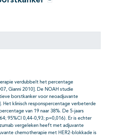
borstkanker
Opties
erapie verdubbelt het percentage
007, Gianni 2010]. De NOAH studie
tieve borstkanker voor neoadjuvante
. Het klinisch responspercentage verbeterde
percentage van 19 naar 38%. De 5-jaars
64; 95%CI 0,44-0,93; p=0,016). Er is echter
uzumab vergeleken heeft met adjuvante
juvante chemotherapie met HER2-blokkade is