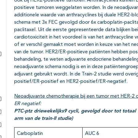
ook bij HER2-positieve tumoren. Anthracyclines kunnen 
positieve tumoren weggelaten worden. In de neoadjuvan
additionele waarde van anthracyclines bij duale HER2-
schema met 3x FEC gevolgd door 6x carboplatin-paclita
paclitaxel. Uit de eerste gepresenteerde data blijken be
cardiotoxiciteit in het voordeel is van het anthracycline v
of er verschil gemaakt moet worden in keuze van het n
van de tumor. HER2/ER-positieve patiënten hebben post
behandeling, te weten adjuvante endocriene behandeling.
Subpagina's open- en dichtklappen
neoadjuvante schema nodig is en in deze patiëntengro
adjuvant gebruikt wordt. In de Train-2 studie werd ove
positief/ER-positief en HER2-positief/ER-negatief.
Neoadjuvante chemotherapie bij een tumor met HER-2 o
ER negatief:
Subpagina's open- en dichtklappen
PTC-ptz driewekelijks9 cycli, gevolgd door tot totaal
arm van de train-II studie)
Subpagina's open- en dichtklappen
Subpagina's open- en dichtklappen
Carboplatin
AUC 6