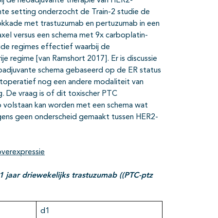
bij de neoadjuvante therapie van HER2-
te setting onderzocht de Train-2 studie de
blokkade met trastuzumab en pertuzumab in een
xel versus een schema met 9x carboplatin-
ide regimes effectief waarbij de
rije regime [van Ramshort 2017]. Er is discussie
eoadjuvante schema gebaseerd op de ER status
operatief nog een andere modaliteit van
 De vraag is of dit toxischer PTC
ep volstaan kan worden met een schema wat
rigens geen onderscheid gemaakt tussen HER2-
verexpressie
 1 jaar driewekelijks trastuzumab ((PTC-ptz
d1