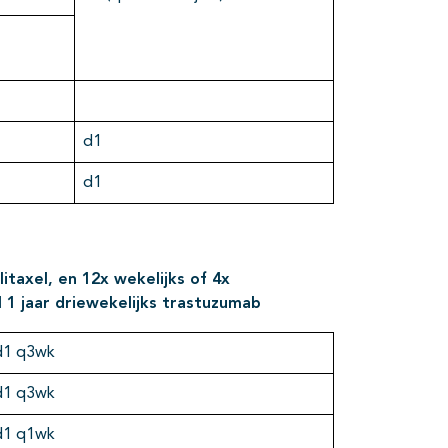
d1
d1
itaxel, en 12x wekelijks of 4x
 1 jaar driewekelijks trastuzumab
d1 q3wk
d1 q3wk
d1 q1wk