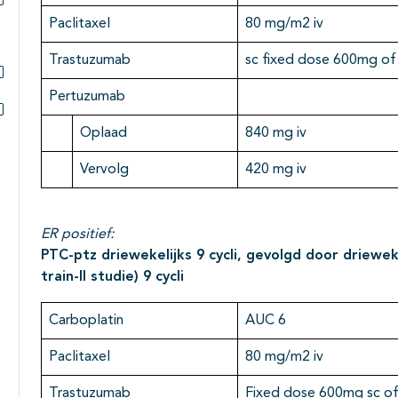
Subpagina's open- en dichtklappen
Paclitaxel
80 mg/m2 iv
Trastuzumab
sc fixed dose 600mg of 
Subpagina's open- en dichtklappen
Pertuzumab
Subpagina's open- en dichtklappen
Oplaad
840 mg iv
Vervolg
420 mg iv
ER positief:
PTC-ptz driewekelijks 9 cycli, gevolgd door driewe
train-II studie) 9 cycli
Carboplatin
AUC 6
Paclitaxel
80 mg/m2 iv
Trastuzumab
Fixed dose 600mg sc o