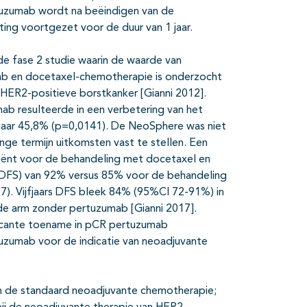
stuzumab wordt na beëindigen van de
ng voortgezet voor de duur van 1 jaar.
e fase 2 studie waarin de waarde van
b en docetaxel-chemotherapie is onderzocht
 HER2-positieve borstkanker [Gianni 2012].
b resulteerde in een verbetering van het
aar 45,8% (p=0,0141). De NeoSphere was niet
ange termijn uitkomsten vast te stellen. Een
tiënt voor de behandeling met docetaxel en
 (DFS) van 92% versus 85% voor de behandeling
). Vijfjaars DFS bleek 84% (95%CI 72-91%) in
e arm zonder pertuzumab [Gianni 2017].
icante toename in pCR pertuzumab
uzumab voor de indicatie van neoadjuvante
n de standaard neoadjuvante chemotherapie;