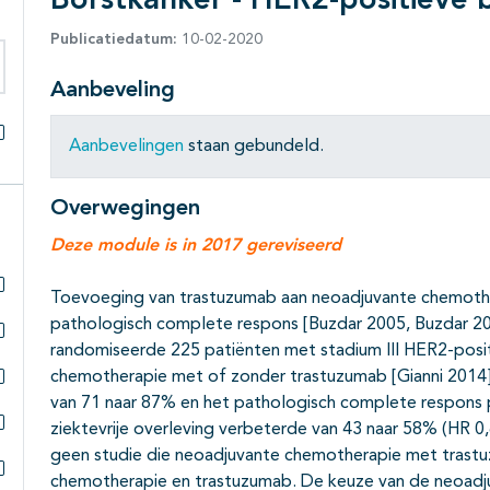
Borstkanker - HER2-positieve 
Publicatiedatum:
10-02-2020
Aanbeveling
eken binnen deze richtlijn
Aanbevelingen
staan gebundeld.
Alles openklappen
Overwegingen
Deze module is in 2017 gereviseerd
Toevoeging van trastuzumab aan neoadjuvante chemoth
Subpagina's open- en dichtklappen
pathologisch complete respons [Buzdar 2005, Buzdar 2
randomiseerde 225 patiënten met stadium III HER2-posi
Subpagina's open- en dichtklappen
chemotherapie met of zonder trastuzumab [Gianni 2014]
Subpagina's open- en dichtklappen
van 71 naar 87% en het pathologisch complete respons 
ziektevrije overleving verbeterde van 43 naar 58% (HR 0,
Subpagina's open- en dichtklappen
geen studie die neoadjuvante chemotherapie met trast
chemotherapie en trastuzumab. De keuze van de neoad