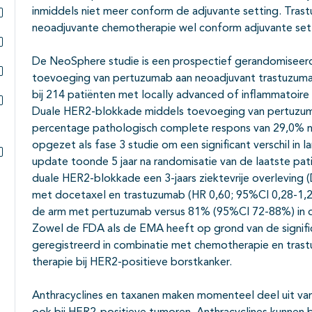
Subpagina's open- en dichtklappen
inmiddels niet meer conform de adjuvante setting. Tra
neoadjuvante chemotherapie wel conform adjuvante setti
Subpagina's open- en dichtklappen
Subpagina's open- en dichtklappen
De NeoSphere studie is een prospectief gerandomiseerd
toevoeging van pertuzumab aan neoadjuvant trastuzuma
Subpagina's open- en dichtklappen
bij 214 patiënten met locally advanced of inflammatoire
Duale HER2-blokkade middels toevoeging van pertuzuma
Subpagina's open- en dichtklappen
percentage pathologisch complete respons van 29,0% n
opgezet als fase 3 studie om een significant verschil in l
update toonde 5 jaar na randomisatie van de laatste pa
Subpagina's open- en dichtklappen
duale HER2-blokkade een 3-jaars ziektevrije overleving
met docetaxel en trastuzumab (HR 0,60; 95%CI 0,28-1,27
de arm met pertuzumab versus 81% (95%CI 72-88%) in d
Zowel de FDA als de EMA heeft op grond van de signif
geregistreerd in combinatie met chemotherapie en trast
therapie bij HER2-positieve borstkanker.
Anthracyclines en taxanen maken momenteel deel uit va