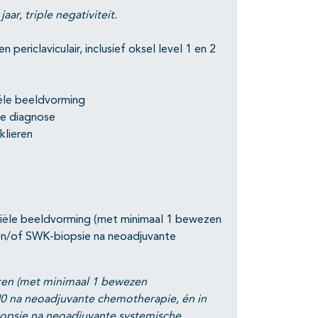
aar, triple negativiteit.
periclaviculair, inclusief oksel level 1 en 2
iële beeldvorming
ële diagnose
klieren
itiële beeldvorming (met minimaal 1 bewezen
n/of SWK-biopsie na neoadjuvante
eren (met minimaal 1 bewezen
pN0 na neoadjuvante chemotherapie, én in
opsie na neoadjuvante systemische