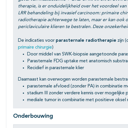
therapie, is er onduidelijkheid over het voordeel van
LRR behandeling bij invasief carcinoom: primaire chi
radiotherapie achterwege te laten, maar er kan ook
periclaviculaire klieren te bestralen. Deze onzekerh
De indicaties voor
parasternale radiotherapie
zijn 
primaire chirurgie
)
Door middel van SWK-biopsie aangetoonde paras
Parasternale FDG uptake met anatomisch subst
Recidief in parasternale klier
Daarnaast kan overwogen worden parasternale bestrali
parasternale afvloed (zonder PA) in combinatie m
stadium III zonder verdere kennis over mogelijke 
mediale tumor in combinatie met positieve oksel
Onderbouwing