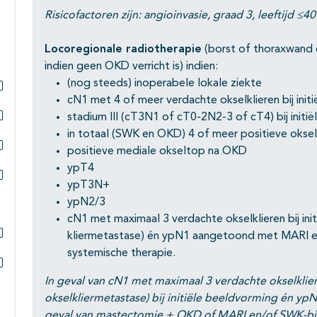
Risicofactoren zijn: angioinvasie, graad 3, leeftijd ≤40 j
Locoregionale radiotherapie
(borst of thoraxwand en 
indien geen OKD verricht is) indien:
(nog steeds) inoperabele lokale ziekte
cN1 met 4 of meer verdachte okselklieren bij init
Subpagina's open- en dichtklappen
stadium III (cT3N1 of cT0-2N2-3 of cT4) bij initi
Subpagina's open- en dichtklappen
in totaal (SWK en OKD) 4 of meer positieve oksel
positieve mediale okseltop na OKD
Subpagina's open- en dichtklappen
ypT4
ypT3N+
Subpagina's open- en dichtklappen
ypN2/3
cN1 met maximaal 3 verdachte okselklieren bij in
kliermetastase) én ypN1 aangetoond met MARI e
Subpagina's open- en dichtklappen
systemische therapie.
Subpagina's open- en dichtklappen
In geval van cN1 met maximaal 3 verdachte okselkli
okselkliermetastase) bij initiële beeldvorming én y
geval van mastectomie + OKD of MARI en/of SWK-bi