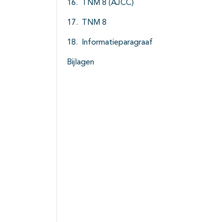
TNM 8 (AJCC)
TNM 8
Informatieparagraaf
Bijlagen