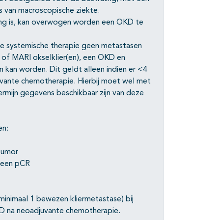
s van macroscopische ziekte.
ring is, kan overwogen worden een OKD te
te systemische therapie geen metastasen
of MARI okselklier(en), een OKD en
 kan worden. Dit geldt alleen indien er <4
vante chemotherapie. Hierbij moet wel met
rmijn gegevens beschikbaar zijn van deze
en:
 tumor
r een pCR
inimaal 1 bewezen kliermetastase) bij
KD na neoadjuvante chemotherapie.