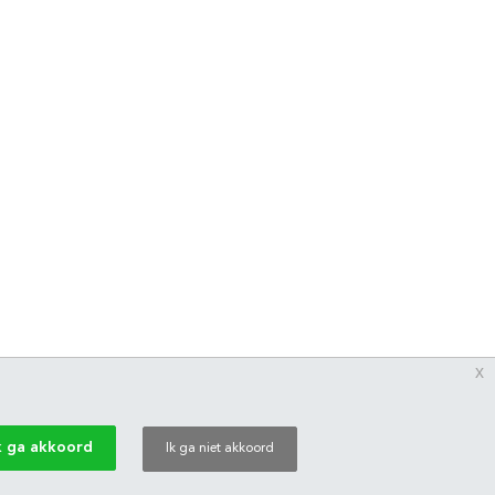
x
k ga akkoord
Ik ga niet akkoord