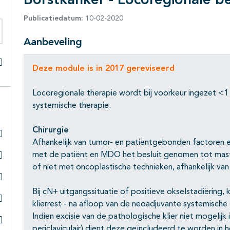
Borstkanker - Locoregionale b
Publicatiedatum:
10-02-2020
Aanbeveling
eken binnen deze richtlijn
Deze module is in 2017 gereviseerd
Alles openklappen
Locoregionale therapie wordt bij voorkeur ingezet <
systemische therapie.
Chirurgie
Afhankelijk van tumor- en patiëntgebonden factoren e
Subpagina's open- en dichtklappen
met de patiënt en MDO het besluit genomen tot mast
of niet met oncoplastische technieken, afhankelijk va
Subpagina's open- en dichtklappen
Subpagina's open- en dichtklappen
Bij cN+ uitgangssituatie of positieve okselstadiëring,
klierrest - na afloop van de neoadjuvante systemische
Subpagina's open- en dichtklappen
Indien excisie van de pathologische klier niet mogelijk 
periclaviculair) dient deze geïncludeerd te worden in