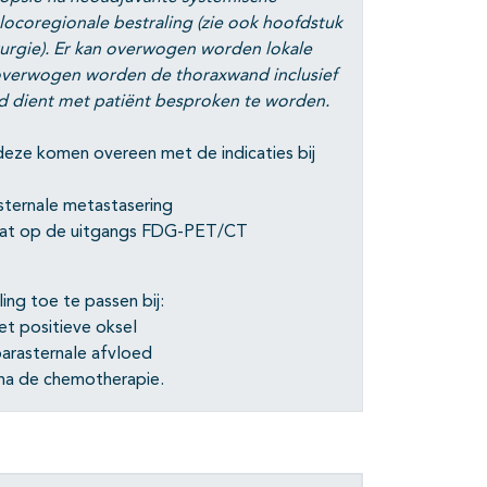
 locoregionale bestraling (zie ook hoofdstuk
rurgie). Er kan overwogen worden lokale
 overwogen worden de thoraxwand inclusief
eid dient met patiënt besproken te worden.
(deze komen overeen met de indicaties bij
ternale metastasering
raat op de uitgangs FDG-PET/CT
ng toe te passen bij:
et positieve oksel
parasternale afvloed
 na de chemotherapie.