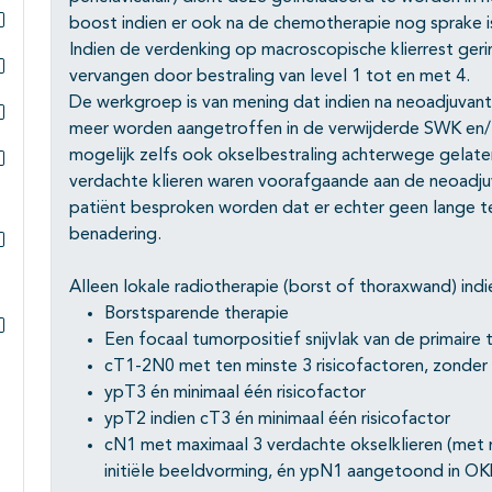
Subpagina's open- en dichtklappen
boost indien er ook na de chemotherapie nog sprake i
Subpagina's open- en dichtklappen
Indien de verdenking op macroscopische klierrest ge
vervangen door bestraling van level 1 tot en met 4.
Subpagina's open- en dichtklappen
De werkgroep is van mening dat indien na neoadjuvan
meer worden aangetroffen in de verwijderde SWK en/ 
Subpagina's open- en dichtklappen
mogelijk zelfs ook okselbestraling achterwege gelaten
verdachte klieren waren voorafgaande aan de neoadju
Subpagina's open- en dichtklappen
patiënt besproken worden dat er echter geen lange te
benadering.
Subpagina's open- en dichtklappen
Alleen lokale radiotherapie (borst of thoraxwand) indi
Borstsparende therapie
Een focaal tumorpositief snijvlak van de primaire
Subpagina's open- en dichtklappen
cT1-2N0 met ten minste 3 risicofactoren, zonde
ypT3 én minimaal één risicofactor
ypT2 indien cT3 én minimaal één risicofactor
cN1 met maximaal 3 verdachte okselklieren (met m
initiële beeldvorming, én ypN1 aangetoond in O