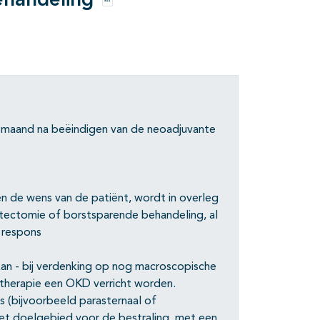
ehandeling
Opties
1 maand na beëindigen van de neoadjuvante
n de wens van de patiënt, wordt in overleg
ectomie of borstsparende behandeling, al
n respons
 kan - bij verdenking op nog macroscopische
 therapie een OKD verricht worden.
is (bijvoorbeeld parasternaal of
 het doelgebied voor de bestraling, met een