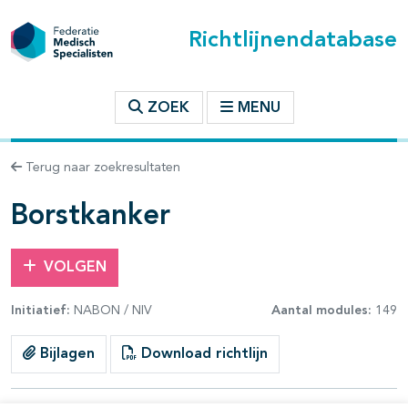
Richtlijnendatabase
t inhoudsopgave
ZOEK
MENU
n binnen deze richtlijn
Terug naar zoekresultaten
les openklappen
Borstkanker
VOLGEN
Initiatief:
NABON / NIV
Aantal modules:
149
pagina's open- en dichtklappen
Bijlagen
Download richtlijn
pagina's open- en dichtklappen
pagina's open- en dichtklappen