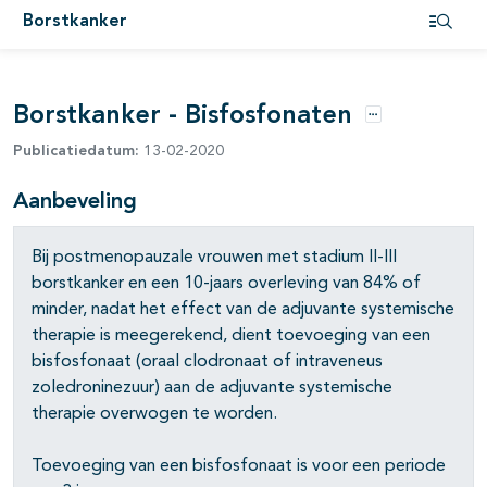
Borstkanker
pagina's open- en dichtklappen
Open i
pagina's open- en dichtklappen
Borstkanker - Bisfosfonaten
pagina's open- en dichtklappen
Opties
Publicatiedatum:
13-02-2020
pagina's open- en dichtklappen
Aanbeveling
pagina's open- en dichtklappen
pagina's open- en dichtklappen
Bij postmenopauzale vrouwen met stadium II-III
borstkanker en een 10-jaars overleving van 84% of
pagina's open- en dichtklappen
minder, nadat het effect van de adjuvante systemische
therapie is meegerekend, dient toevoeging van een
bisfosfonaat (oraal clodronaat of intraveneus
zoledroninezuur) aan de adjuvante systemische
therapie overwogen te worden.
Toevoeging van een bisfosfonaat is voor een periode