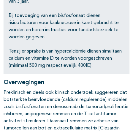
van 3 jaar.
pagina's open- en dichtklappen
Bij toevoeging van een bisfosfonaat dienen
risicofactoren voor kaaknecrose in kaart gebracht te
pagina's open- en dichtklappen
worden en horen instructies voor tandartsbezoek te
worden gegeven.
pagina's open- en dichtklappen
Tenzij er sprake is van hypercalciëmie dienen simultaan
pagina's open- en dichtklappen
calcium en vitamine D te worden voorgeschreven
(minimaal 500 mg respectievelijk 400IE).
pagina's open- en dichtklappen
Overwegingen
pagina's open- en dichtklappen
Preklinisch en deels ook klinisch onderzoek suggereren dat
botsterkte beïnvloedende (calcium regulerende) middelen
pagina's open- en dichtklappen
zoals bisfosfonaten en denosumab de tumorcelproliferatie
inhiberen, angiogenese remmen en de T-cel antitumor
activiteit stimuleren. Daarnaast remmen ze adhesie van
tumorcellen aan bot en extracellulaire matrix [Clezardin