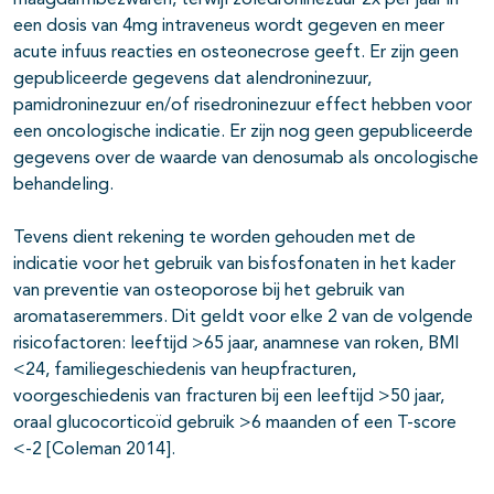
maagdarmbezwaren, terwijl zoledroninezuur 2x per jaar in
een dosis van 4mg intraveneus wordt gegeven en meer
acute infuus reacties en osteonecrose geeft. Er zijn geen
gepubliceerde gegevens dat alendroninezuur,
pamidroninezuur en/of risedroninezuur effect hebben voor
een oncologische indicatie. Er zijn nog geen gepubliceerde
gegevens over de waarde van denosumab als oncologische
behandeling.
Tevens dient rekening te worden gehouden met de
indicatie voor het gebruik van bisfosfonaten in het kader
van preventie van osteoporose bij het gebruik van
aromataseremmers. Dit geldt voor elke 2 van de volgende
risicofactoren: leeftijd >65 jaar, anamnese van roken, BMI
<24, familiegeschiedenis van heupfracturen,
voorgeschiedenis van fracturen bij een leeftijd >50 jaar,
oraal glucocorticoïd gebruik >6 maanden of een T-score
<-2 [Coleman 2014].