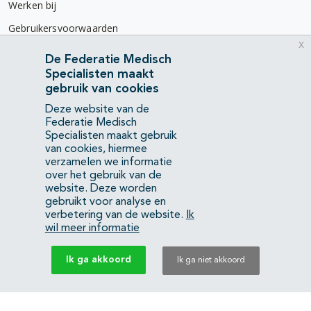
Werken bij
Gebruikersvoorwaarden
x
Privacyverklaring
De Federatie Medisch
Specialisten maakt
Contact
gebruik van cookies
Mercatorlaan 1200
Deze website van de
3528 BL Utrecht
Federatie Medisch
Specialisten maakt gebruik
van cookies, hiermee
(088) 505 34 34
verzamelen we informatie
info@richtlijnendatabase.nl
over het gebruik van de
website. Deze worden
gebruikt voor analyse en
YouTube
LinkedIn
verbetering van de website.
Ik
wil meer informatie
KvK Federatie Medisch Specialisten:
40483480
Ik ga akkoord
Ik ga niet akkoord
Privacyverklaring