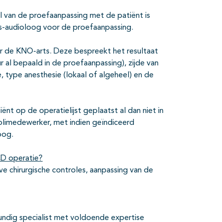
l van de proefaanpassing met de patiënt is
cus-audioloog voor de proefaanpassing.
aar de KNO-arts. Deze bespreekt het resultaat
r al bepaald in de proefaanpassing), zijde van
ie, type anesthesie (lokaal of algeheel) en de
t op de operatielijst geplaatst al dan niet in
limedewerker, met indien geïndiceerd
oog.
CD operatie?
e chirurgische controles, aanpassing van de
ndig specialist met voldoende expertise