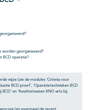
j BCD
Opties
georganiseerd?
e worden georganiseerd?
en BCD operatie?
de wijze (zie de modules ‘Criteria voor
aluatie BCD proef’, ‘Operatietechnieken BCD
ij BCD’ en ‘Kwaliteitseisen KNO-arts bij
gerscore (en eventueel de recent