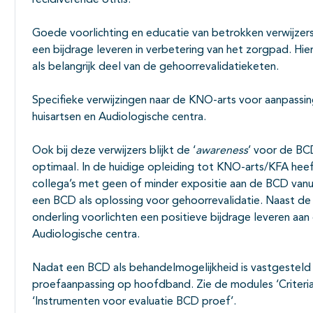
recidiverende otitis.
Goede voorlichting en educatie van betrokken verwijze
een bijdrage leveren in verbetering van het zorgpad. Hi
als belangrijk deel van de gehoorrevalidatieketen.
Specifieke verwijzingen naar de KNO-arts voor aanpass
huisartsen en Audiologische centra.
Ook bij deze verwijzers blijkt de ‘
awareness
’ voor de BCD
optimaal. In de huidige opleiding tot KNO-arts/KFA heef
collega’s met geen of minder expositie aan de BCD vanui
een BCD als oplossing voor gehoorrevalidatie. Naast de 
onderling voorlichten een positieve bijdrage leveren aa
Audiologische centra.
Nadat een BCD als behandelmogelijkheid is vastgesteld
proefaanpassing op hoofdband. Zie de modules ‘Criteri
‘Instrumenten voor evaluatie BCD proef’.