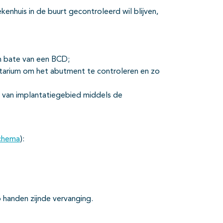
kenhuis in de buurt gecontroleerd wil blijven,
n bate van een BCD;
ntarium om het abutment te controleren en zo
s van implantatiegebied middels de
chema
):
 handen zijnde vervanging.