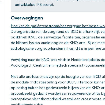
ontwikkelde IPS score).
Subpagina's open- en dichtklappen
Overwegingen
Hoe kan de patiëntenstroom/het zorgpad het beste wo
De organisatie van de zorg rond de BCD is afhankelijk va
polikliniek KNO, de aanwezige faciliteiten, organisatie 
de klinisch fysicus-audioloog en de KNO-arts. Bij de m
audiologische zorg voorhanden in huis, dit is in perifere z
Verwijzing naar de KNO-arts vindt in Nederland plaats door
Audiologisch Centrum en medisch specialist (voornamelijk
Niet alle professionals zijn op de hoogte van een BCD al
de module ‘Indicatiestelling voor BCD’). Hierdoor kunn
oplossing buiten het gezichtsveld blijven van de KNO-arts
bijvoorbeeld gedacht worden aan recidiverende otitis bi
perceptieve slechthorendheid waarbij een crosstoestel n