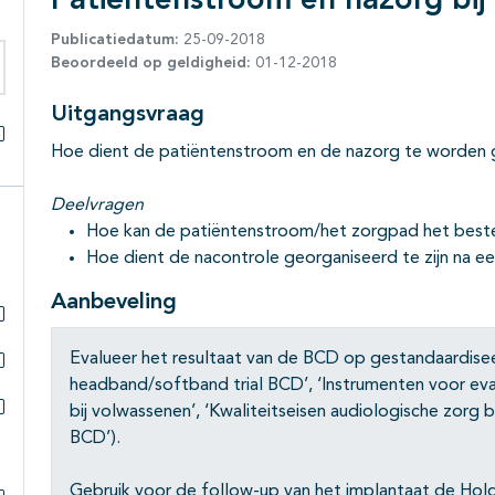
Patiëntenstroom en nazorg bi
Publicatiedatum:
25-09-2018
Beoordeeld op geldigheid:
01-12-2018
eken binnen deze richtlijn
Uitgangsvraag
Hoe dient de patiëntenstroom en de nazorg te worden 
Alles openklappen
Deelvragen
Hoe kan de patiëntenstroom/het zorgpad het best
Hoe dient de nacontrole georganiseerd te zijn na e
Aanbeveling
Subpagina's open- en dichtklappen
Evalueer het resultaat van de BCD op gestandaardiseer
headband/softband trial BCD’, ‘Instrumenten voor ev
Subpagina's open- en dichtklappen
bij volwassenen’, ‘Kwaliteitseisen audiologische zorg b
Subpagina's open- en dichtklappen
BCD’).
Gebruik voor de follow-up van het implantaat de Hol