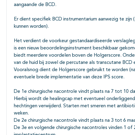
aangaande de BCD.
Er dient specifiek BCD instrumentarium aanwezig te zij
kunnen worden).
Het verdient de voorkeur gestandaardiseerde verslagle
is een nieuw beoordelingsinstrument beschikbaar gekome
biedt meerdere voordelen boven de Holgerscore. Onder 
van de huid bij zowel de percutane als transcutane BCD 
Vooralsnog dient de Holgerscore gebruikt te worden (na
eventuele brede implementatie van deze IPS score.
De 1e chirurgische nacontrole vindt plaats na 7 tot 10 d
Hierbij wordt de healingcap met eventueel onderliggen
hechtingen verwijderd. Starten met smeren met antibiotic
weken.
De 2e chirurgische nacontrole vindt plaats na 3 tot 6 ma
De 3e en volgende chirurgische nacontroles vinden 1 of 2-j