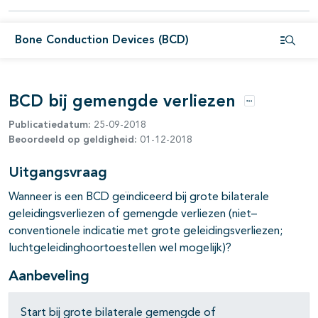
Bone Conduction Devices (BCD)
Open i
pagina's open- en dichtklappen
pagina's open- en dichtklappen
BCD bij gemengde verliezen
Opties
Publicatiedatum:
25-09-2018
Beoordeeld op geldigheid:
01-12-2018
pagina's open- en dichtklappen
Uitgangsvraag
Wanneer is een BCD geïndiceerd bij grote bilaterale
geleidingsverliezen of gemengde verliezen (niet–
conventionele indicatie met grote geleidingsverliezen;
luchtgeleidinghoortoestellen wel mogelijk)?
Aanbeveling
Start bij grote bilaterale gemengde of