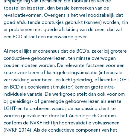
afspiegeling van technieken die fabrikanten van de
toestellen inzetten, dan basale kenmerken van de
revalidatievormen. Overigens is het wel noodzakelijk dat
goed afsluitende oorstukjes gebruikt (kunnen) worden, zijn
er problemen met goede afsluiting van de oren, dan zal
een BCD al snel een meerwaarde geven.
Al met al lijkt er consensus dat de BCD’s, zeker bij grotere
conductieve gehoorverliezen, ten minste overwogen
zouden moeten worden. De relevante factoren voor een
keuze voor been of luchtgeleidingstimulatie (interaurale
verzwakking voor been- en luchtgeleiding, efficiëntie LGHT
en BCD als cochleaire stimulator) kennen grote intra-
individuele variatie. De werkgroep stelt dan ook voor om
bij geleidings- of gemengde gehoorverliezen als eerste
LGHT-en te proberen, waarbij de aanpassing dient te
worden geëvalueerd door het Audiologisch Centrum
conform de NVKF richtlijn hoorrevalidatie volwassenen
(NVKF, 2014). Als de conductieve component van het