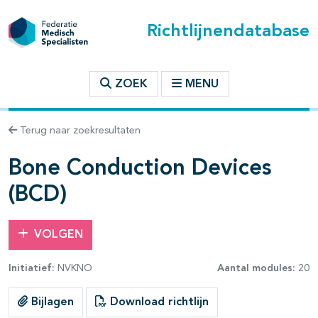
Richtlijnendatabase
t inhoudsopgave
ZOEK
MENU
n binnen deze richtlijn
Terug naar zoekresultaten
les openklappen
Bone Conduction Devices
(BCD)
VOLGEN
pagina's open- en dichtklappen
Initiatief:
NVKNO
Aantal modules:
20
Bijlagen
Download richtlijn