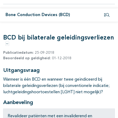
Bone Conduction Devices (BCD)
Open i
pagina's open- en dichtklappen
pagina's open- en dichtklappen
BCD bij bilaterale geleidingsverliezen
Opties
Publicatiedatum:
25-09-2018
pagina's open- en dichtklappen
Beoordeeld op geldigheid:
01-12-2018
Uitgangsvraag
Wanneer is één BCD en wanneer twee geïndiceerd bij
bilaterale geleidingsverliezen (bij conventionele indicatie;
luchtgeleidingshoortoestellen [LGHT] niet mogelijk)?
Aanbeveling
Revalideer patiënten met een invaliderend en