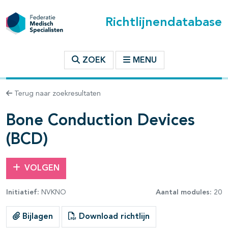
Richtlijnendatabase
t inhoudsopgave
ZOEK
MENU
n binnen deze richtlijn
Terug naar zoekresultaten
les openklappen
Bone Conduction Devices
(BCD)
VOLGEN
pagina's open- en dichtklappen
Initiatief:
NVKNO
Aantal modules:
20
Bijlagen
Download richtlijn