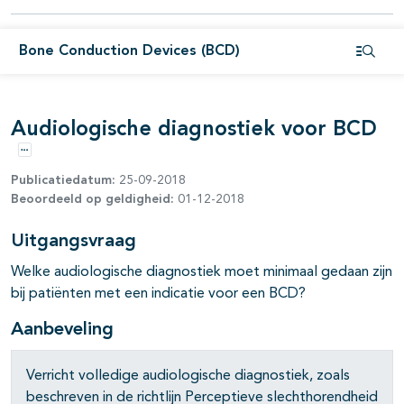
Bone Conduction Devices (BCD)
Open i
pagina's open- en dichtklappen
Audiologische diagnostiek voor BCD
Opties
Publicatiedatum:
25-09-2018
pagina's open- en dichtklappen
Beoordeeld op geldigheid:
01-12-2018
Uitgangsvraag
Welke audiologische diagnostiek moet minimaal gedaan zijn
bij patiënten met een indicatie voor een BCD?
Aanbeveling
Verricht volledige audiologische diagnostiek, zoals
beschreven in de richtlijn Perceptieve slechthorendheid