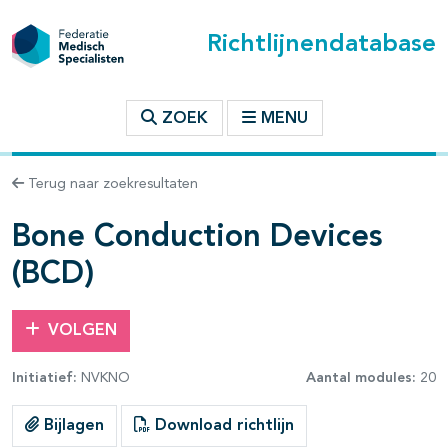
Richtlijnendatabase
t inhoudsopgave
ZOEK
MENU
n binnen deze richtlijn
Terug naar zoekresultaten
les openklappen
Bone Conduction Devices
(BCD)
VOLGEN
pagina's open- en dichtklappen
Initiatief:
NVKNO
Aantal modules:
20
pagina's open- en dichtklappen
Bijlagen
Download richtlijn