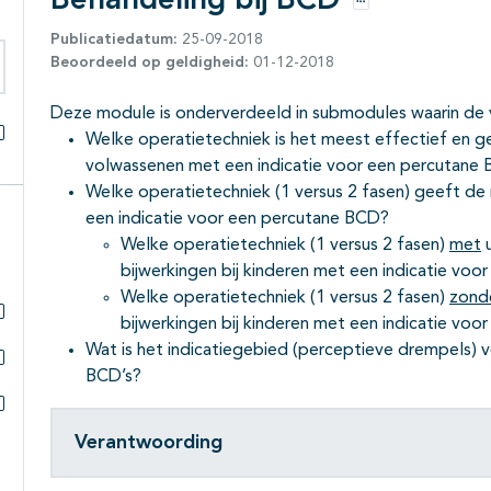
Behandeling bij BCD
Opties
Publicatiedatum:
25-09-2018
Beoordeeld op geldigheid:
01-12-2018
eken binnen deze richtlijn
Deze module is onderverdeeld in submodules waarin de
Welke operatietechniek is het meest effectief en ge
Alles openklappen
volwassenen met een indicatie voor een percutane
Welke operatietechniek (1 versus 2 fasen) geeft de 
een indicatie voor een percutane BCD?
Welke operatietechniek (1 versus 2 fasen)
met
u
bijwerkingen bij kinderen met een indicatie vo
Welke operatietechniek (1 versus 2 fasen)
zond
bijwerkingen bij kinderen met een indicatie vo
Subpagina's open- en dichtklappen
Wat is het indicatiegebied (perceptieve drempels) v
BCD’s?
Subpagina's open- en dichtklappen
Subpagina's open- en dichtklappen
Verantwoording