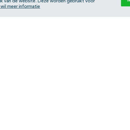
I
ik van de website. Deze worden gebruikt voor
k wil meer informatie
Back to top