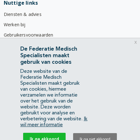
Nuttige links
Diensten & advies
Werken bij
Gebruikersvoorwaarden
x
Privacyverklaring
De Federatie Medisch
Specialisten maakt
Contact
gebruik van cookies
Mercatorlaan 1200
Deze website van de
3528 BL Utrecht
Federatie Medisch
Specialisten maakt gebruik
van cookies, hiermee
(088) 505 34 34
verzamelen we informatie
info@richtlijnendatabase.nl
over het gebruik van de
website. Deze worden
gebruikt voor analyse en
YouTube
LinkedIn
verbetering van de website.
Ik
wil meer informatie
KvK Federatie Medisch Specialisten:
40483480
Ik ga akkoord
Ik ga niet akkoord