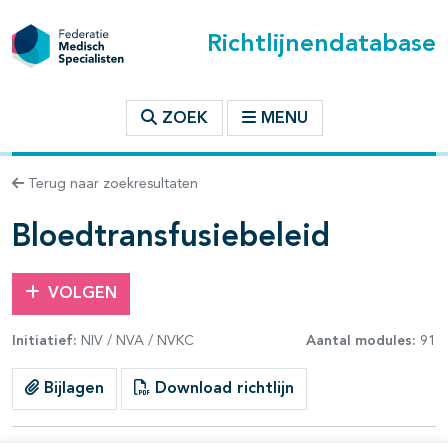
Richtlijnendatabase
t inhoudsopgave
ZOEK
MENU
n binnen deze richtlijn
Terug naar zoekresultaten
les openklappen
Bloedtransfusiebeleid
VOLGEN
Initiatief:
NIV / NVA / NVKC
Aantal modules:
91
pagina's open- en dichtklappen
Bijlagen
Download richtlijn
pagina's open- en dichtklappen