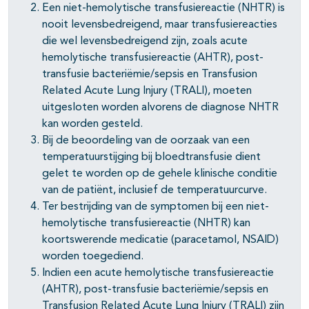
Een niet-hemolytische transfusiereactie (NHTR) is
nooit levensbedreigend, maar transfusiereacties
die wel levensbedreigend zijn, zoals acute
hemolytische transfusiereactie (AHTR), post-
transfusie bacteriëmie/sepsis en Transfusion
Related Acute Lung Injury (TRALI), moeten
uitgesloten worden alvorens de diagnose NHTR
kan worden gesteld.
Bij de beoordeling van de oorzaak van een
temperatuurstijging bij bloedtransfusie dient
gelet te worden op de gehele klinische conditie
van de patiënt, inclusief de temperatuurcurve.
Ter bestrijding van de symptomen bij een niet-
hemolytische transfusiereactie (NHTR) kan
koortswerende medicatie (paracetamol, NSAID)
pagina's open- en dichtklappen
worden toegediend.
Indien een acute hemolytische transfusiereactie
pagina's open- en dichtklappen
(AHTR), post-transfusie bacteriëmie/sepsis en
Transfusion Related Acute Lung Injury (TRALI) zijn