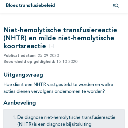
pagina's open- en dichtklappen
Bloedtransfusiebeleid
Open i
pagina's open- en dichtklappen
pagina's open- en dichtklappen
Niet-hemolytische transfusiereactie
(NHTR) en milde niet-hemolytische
koortsreactie
Opties
pagina's open- en dichtklappen
Publicatiedatum:
25-09-2020
Beoordeeld op geldigheid:
15-10-2020
Uitgangsvraag
Hoe dient een NHTR vastgesteld te worden en welke
pagina's open- en dichtklappen
acties dienen vervolgens ondernomen te worden?
pagina's open- en dichtklappen
Aanbeveling
De diagnose niet-hemolytische transfusiereactie
(NHTR) is een diagnose bij uitsluiting.