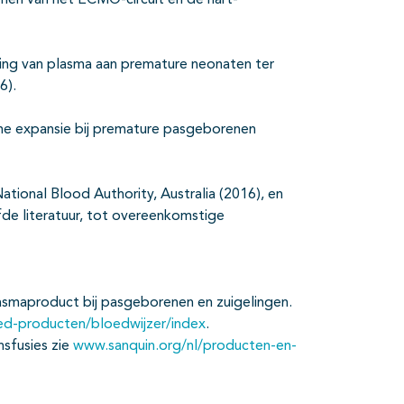
imen van het ECMO-circuit en de hart-
ning van plasma aan premature neonaten ter
6).
lume expansie bij premature pasgeborenen
ational Blood Authority, Australia (2016), en
fde literatuur, tot overeenkomstige
asmaproduct bij pasgeborenen en zuigelingen.
ed-producten/bloedwijzer/index
.
nsfusies zie
www.sanquin.org/nl/producten-en-