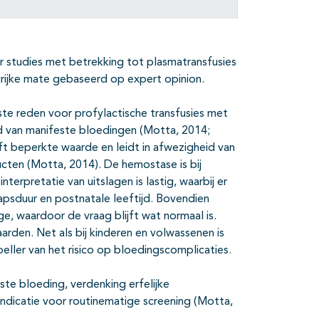
r studies met betrekking tot plasmatransfusies
grijke mate gebaseerd op expert opinion.
ste reden voor profylactische transfusies met
d van manifeste bloedingen (Motta, 2014;
t beperkte waarde en leidt in afwezigheid van
cten (Motta, 2014). De hemostase is bij
rpretatie van uitslagen is lastig, waarbij er
sduur en postnatale leeftijd. Bovendien
e, waardoor de vraag blijft wat normaal is.
den. Net als bij kinderen en volwassenen is
eller van het risico op bloedingscomplicaties.
ste bloeding, verdenking erfelijke
n indicatie voor routinematige screening (Motta,