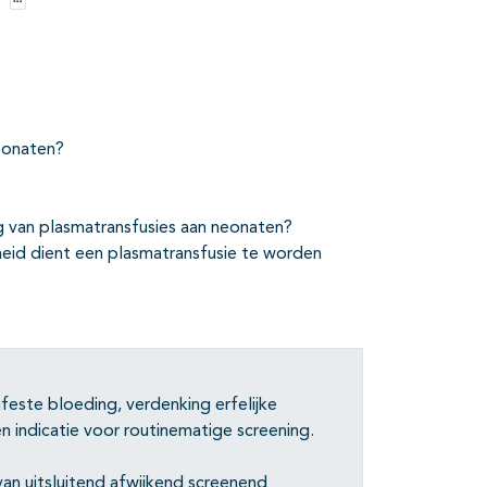
Opties
neonaten?
ing van plasmatransfusies aan neonaten?
eid dient een plasmatransfusie te worden
ifeste bloeding, verdenking erfelijke
een indicatie voor routinematige screening.
an uitsluitend afwijkend screenend