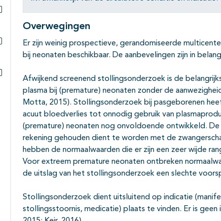
Subpagina's open- en dichtklappen
Overwegingen
Er zijn weinig prospectieve, gerandomiseerde multicente
Subpagina's open- en dichtklappen
bij neonaten beschikbaar. De aanbevelingen zijn in belan
Afwijkend screenend stollingsonderzoek is de belangrijk
Subpagina's open- en dichtklappen
plasma bij (premature) neonaten zonder de aanwezighei
Motta, 2015). Stollingsonderzoek bij pasgeborenen heef
acuut bloedverlies tot onnodig gebruik van plasmaprodu
(premature) neonaten nog onvoldoende ontwikkeld. De inte
rekening gehouden dient te worden met de zwangerschap
hebben de normaalwaarden die er zijn een zeer wijde rang
Voor extreem premature neonaten ontbreken normaalwaar
de uitslag van het stollingsonderzoek een slechte voorsp
Stollingsonderzoek dient uitsluitend op indicatie (manife
stollingsstoornis, medicatie) plaats te vinden. Er is gee