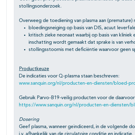
Subpagina's open- en dichtklappen
stollingsonderzoek.
Overweeg de toediening van plasma aan (premature) n
bloedingsneiging op basis van DIS, acuut leverfal
kritisch zieke neonaat waarbij op basis van klinie
inschatting wordt gemaakt dat sprake is van verh
stollingsstoornis met deficiëntie waarvoor geen sp
Productkeuze
De indicaties voor Q-plasma staan beschreven:
www.sanquin.org/nl/producten-en-diensten/bloed-pr
Gebruik Parvo-B19-veilig producten voor de daarvoor 
https://www.sanquin.org/nl/producten-en-diensten/b
Dosering
Geef plasma, wanneer geïndiceerd, in de volgende dos
i.v. afhankelijk van de circulatoire conditie en indicatie.