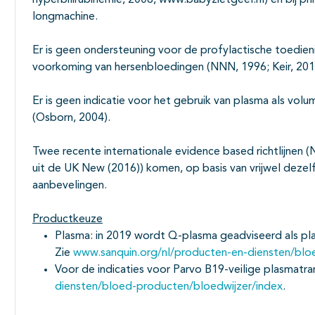
hyperbilirubinemie, 2008, www.babyzietgeel.nl) en bij pr
longmachine.
Er is geen ondersteuning voor de profylactische toedie
voorkoming van hersenbloedingen (NNN, 1996; Keir, 201
Er is geen indicatie voor het gebruik van plasma als vo
(Osborn, 2004).
Twee recente internationale evidence based richtlijnen (N
uit de UK New (2016)) komen, op basis van vrijwel dezel
aanbevelingen.
Productkeuze
Plasma: in 2019 wordt Q-plasma geadviseerd als pl
Zie
www.sanquin.org/nl/producten-en-diensten/blo
Voor de indicaties voor Parvo B19-veilige plasmatra
diensten/bloed-producten/bloedwijzer/index
.