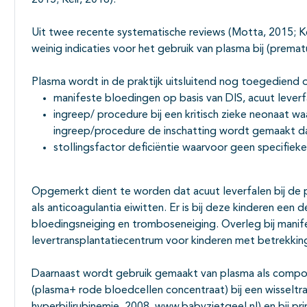
2015; Keir, 2016).
Uit twee recente systematische reviews (Motta, 2015; Ke
weinig indicaties voor het gebruik van plasma bij (premat
Plasma wordt in de praktijk uitsluitend nog toegediend 
manifeste bloedingen op basis van DIS, acuut leverf
ingreep/ procedure bij een kritisch zieke neonaat waa
ingreep/procedure de inschatting wordt gemaakt dat
stollingsfactor deficiëntie waarvoor geen specifieke
Opgemerkt dient te worden dat acuut leverfalen bij de
als anticoagulantia eiwitten. Er is bij deze kinderen een
bloedingsneiging en tromboseneiging. Overleg bij manif
levertransplantatiecentrum voor kinderen met betrekking
Daarnaast wordt gebruik gemaakt van plasma als comp
(plasma+ rode bloedcellen concentraat) bij een wisseltrans