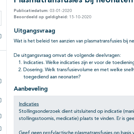
Plasmatransfusies bij neonaten
Publicatiedatum:
03-01-2020
Beoordeeld op geldigheid:
15-10-2020
eken binnen deze richtlijn
Uitgangsvraag
Wat is het beleid ten aanzien van plasmatransfusies bij 
Alles openklappen
De uitgangsvraag omvat de volgende deelvragen:
Indicaties. Welke indicaties zijn er voor de toedien
Dosering. Welk transfusievolume en met welke snelh
toegediend aan neonaten?
Subpagina's open- en dichtklappen
Aanbeveling
Indicaties
Subpagina's open- en dichtklappen
Stollingsonderzoek dient uitsluitend op indicatie (man
stollingsstoornis, medicatie) plaats te vinden. Er is g
Subpagina's open- en dichtklappen
Geef geen profylactische plasmatransfusies op basis v