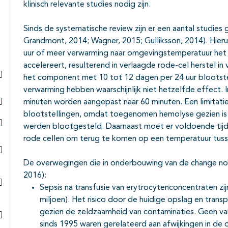
klinisch relevante studies nodig zijn.
Sinds de systematische review zijn er een aantal studie
Grandmont, 2014; Wagner, 2015; Gulliksson, 2014). Hier
uur of meer verwarming naar omgevingstemperatuur het 
accelereert, resulterend in verlaagde rode-cel herstel i
het component met 10 tot 12 dagen per 24 uur blootstel
Subpagina's open- en dichtklappen
verwarming hebben waarschijnlijk niet hetzelfde effect.
minuten worden aangepast naar 60 minuten. Een limitatie
Subpagina's open- en dichtklappen
blootstellingen, omdat toegenomen hemolyse gezien is i
werden blootgesteld. Daarnaast moet er voldoende tijd (
Subpagina's open- en dichtklappen
rode cellen om terug te komen op een temperatuur tuss
Subpagina's open- en dichtklappen
De overwegingen die in onderbouwing van de change not
2016):
Sepsis na transfusie van erytrocytenconcentraten z
Subpagina's open- en dichtklappen
miljoen). Het risico door de huidige opslag en tran
gezien de zeldzaamheid van contaminaties. Geen van 
sinds 1995 waren gerelateerd aan afwijkingen in d
Subpagina's open- en dichtklappen