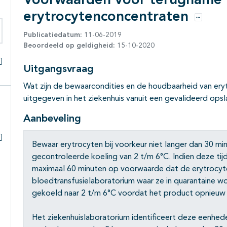
Voorwaarden voor terugname 
erytrocytenconcentraten
Opties
Publicatiedatum:
11-06-2019
eken binnen deze richtlijn
Beoordeeld op geldigheid:
15-10-2020
Uitgangsvraag
Alles openklappen
Wat zijn de bewaarcondities en de houdbaarheid van ery
uitgegeven in het ziekenhuis vanuit een gevalideerd op
Aanbeveling
Bewaar erytrocyten bij voorkeur niet langer dan 30 m
Subpagina's open- en dichtklappen
gecontroleerde koeling van 2 t/m 6°C. Indien deze tij
maximaal 60 minuten op voorwaarde dat de erytrocyt
bloedtransfusielaboratorium waar ze in quarantaine w
gekoeld naar 2 t/m 6°C voordat het product opnieu
Het ziekenhuislaboratorium identificeert deze eenh