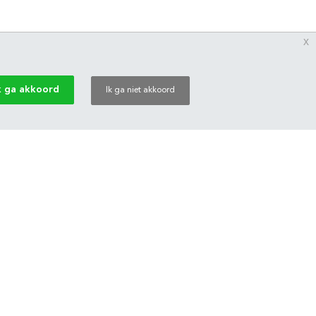
x
k ga akkoord
Ik ga niet akkoord