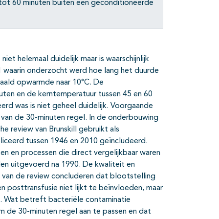
tot 60 minuten buiten een geconditioneerde
t helemaal duidelijk maar is waarschijnlijk
71 waarin onderzocht werd hoe lang het duurde
ehaald opwarmde naar 10°C. De
uten en de kerntemperatuur tussen 45 en 60
rd was is niet geheel duidelijk. Voorgaande
 van de 30-minuten regel. In de onderbouwing
e review van Brunskill gebruikt als
liceerd tussen 1946 en 2010 geïncludeerd.
en en processen die direct vergelijkbaar waren
den uitgevoerd na 1990. De kwaliteit en
 van de review concluderen dat blootstelling
 posttransfusie niet lijkt te beïnvloeden, maar
n. Wat betreft bacteriële contaminatie
m de 30-minuten regel aan te passen en dat