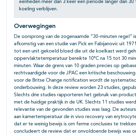
eenheden meer dan 3 keer een periode langer dan 30 
koeling verblijven.
Overwegingen
De oorsprong van de zogenaamde “30-minuten regel” is nie
afkomstig van een studie van Pick en Fabijanovic uit 19
tot een unit gekoeld bloed die uit de koelkast werd g
oppervlaktetemperatuur bereikte 10°C na 15 tot 30 min
minuten. Waar de grens van 10 graden precies op gebasee
rechtvaardigde voor de JPAC een kritische beschouwing
voor de Britse Change notification wordt de systematisch
onderbouwing. In deze review worden 23 studies, gepub
Slechts drie studies rapporteren het gebruik van product
met de huidige praktijk in de UK. Slechts 11 studies wer
relevantie van de gevonden studies was laag. De auteurs
aan kamertemperatuur de in vivo recovery van erytrocyten
dat er te weinig bewijs is om ferme conclusies te trekke
concludeert de review dat er onvoldoende bewijs was o