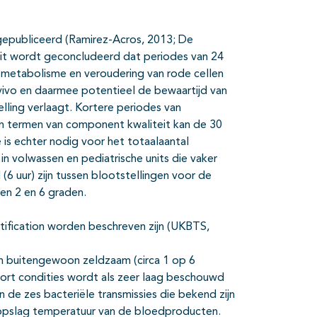
s gepubliceerd (Ramirez-Acros, 2013; De
uit wordt geconcludeerd dat periodes van 24
metabolisme en veroudering van rode cellen
n vivo en daarmee potentieel de bewaartijd van
ling verlaagt. Kortere periodes van
 In termen van component kwaliteit kan de 30
 is echter nodig voor het totaalaantal
n volwassen en pediatrische units die vaker
6 uur) zijn tussen blootstellingen voor de
en 2 en 6 graden.
ification worden beschreven zijn (UKBTS,
ijn buitengewoon zeldzaam (circa 1 op 6
sport condities wordt als zeer laag beschouwd
de zes bacteriële transmissies die bekend zijn
e opslag temperatuur van de bloedproducten.