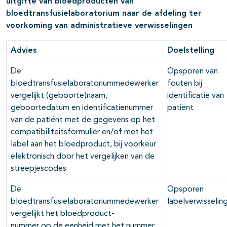
uitgifte van bloedproducten van
bloedtransfusielaboratorium naar de afdeling ter
voorkoming van administratieve verwisselingen
Advies
Doelstelling
De
Opsporen van
bloedtransfusielaboratoriummedewerker
fouten bij
vergelijkt (geboorte)naam,
identificatie van
geboortedatum en identificatienummer
patiënt
van de patiënt met de gegevens op het
compatibiliteitsformulier en/of met het
label aan het bloedproduct, bij voorkeur
elektronisch door het vergelijken van de
streepjescodes
De
Opsporen
bloedtransfusielaboratoriummedewerker
labelverwisselin
vergelijkt het bloedproduct-
nummer op de eenheid met het nummer