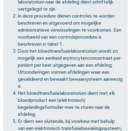
laboratorium naar de afdeling dient schriftelijk
vastgelegd te zijn.
In deze procedure dienen controles te worden
beschreven en uitgevoerd om mogelijke
administratieve verwisselingen te voorkomen. Een
pagina's open- en dichtklappen
voorbeeld van een controleprocedure is
beschreven in tabel 1.
pagina's open- en dichtklappen
Door het bloedtransfusielaboratorium wordt zo
mogelijk een eenheid erytrocytenconcentraat per
pagina's open- en dichtklappen
patiënt per keer uitgegeven aan een afdeling.
pagina's open- en dichtklappen
Uitzonderingen vormen afdelingen waar een
gevalideerd en bewaakt bewaarsysteem aanwezig
pagina's open- en dichtklappen
is.
Het bloedtransfusielaboratorium dient met elk
bloedproduct een (elektronisch)
pagina's open- en dichtklappen
begeleidingsformulier mee te sturen naar de
afdeling.
Er dient een sluitende, bij voorkeur met behulp
van een elektronisch transfusiebewakingssysteem,