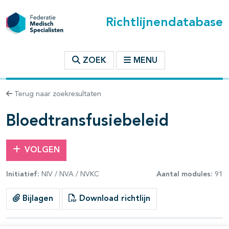
Richtlijnendatabase
t inhoudsopgave
ZOEK
MENU
n binnen deze richtlijn
Terug naar zoekresultaten
les openklappen
Bloedtransfusiebeleid
VOLGEN
Initiatief:
NIV / NVA / NVKC
Aantal modules:
91
pagina's open- en dichtklappen
Bijlagen
Download richtlijn