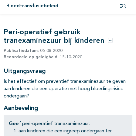
pagina's open- en dichtklappen
Bloedtransfusiebeleid
Open i
pagina's open- en dichtklappen
pagina's open- en dichtklappen
Peri-operatief gebruik
tranexaminezuur bij kinderen
pagina's open- en dichtklappen
Opties
Publicatiedatum:
06-08-2020
Beoordeeld op geldigheid:
15-10-2020
Uitgangsvraag
Is het effectief om preventief tranexaminezuur te geven
aan kinderen die een operatie met hoog bloedingsrisico
ondergaan?
Aanbeveling
Geef
peri-operatief tranexaminezuur:
aan kinderen die een ingreep ondergaan ter