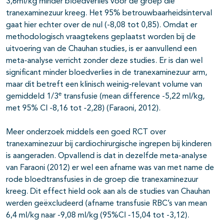
3,6ml/kg minder bloedverlies voor de groep die
tranexaminezuur kreeg. Het 95% betrouwbaarheidsinterval
gaat hier echter over de nul (-8,08 tot 0,85). Omdat er
methodologisch vraagtekens geplaatst worden bij de
uitvoering van de Chauhan studies, is er aanvullend een
meta-analyse verricht zonder deze studies. Er is dan wel
significant minder bloedverlies in de tranexaminezuur arm,
maar dit betreft een klinisch weinig-relevant volume van
e
gemiddeld 1/3
transfusie (mean difference -5,22 ml/kg,
met 95% CI -8,16 tot -2,28) (Faraoni, 2012).
Meer onderzoek middels een goed RCT over
tranexaminezuur bij cardiochirurgische ingrepen bij kinderen
is aangeraden. Opvallend is dat in dezelfde meta-analyse
van Faraoni (2012) er wel een afname was van met name de
rode bloedtransfusies in de groep die tranexaminezuur
kreeg. Dit effect hield ook aan als de studies van Chauhan
werden geëxcludeerd (afname transfusie RBC’s van mean
6,4 ml/kg naar -9,08 ml/kg (95%CI -15,04 tot -3,12).