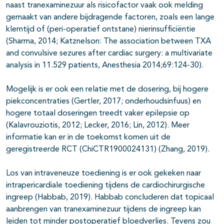
naast tranexaminezuur als risicofactor vaak ook melding
gemaakt van andere bijdragende factoren, zoals een lange
klemtijd of (peri-operatief ontstane) nierinsufficiëntie
(Sharma, 2014; Katznelson: The association between TXA
and convulsive sezures after cardiac surgery: a multivariate
analysis in 11.529 patients, Anesthesia 2014;69:124-30).
Mogelijk is er ook een relatie met de dosering, bij hogere
piekconcentraties (Gertler, 2017; onderhoudsinfuus) en
hogere totaal doseringen treedt vaker epilepsie op
(Kalavrouziotis, 2012; Lecker, 2016; Lin, 2012). Meer
informatie kan er in de toekomst komen uit de
geregistreerde RCT (ChiCTR1900024131) (Zhang, 2019).
Los van intraveneuze toediening is er ook gekeken naar
intrapericardiale toediening tijdens de cardiochirurgische
ingreep (Habbab, 2019). Habbab concluderen dat topicaal
aanbrengen van tranexaminezuur tijdens de ingreep kan
leiden tot minder postoperatief bloedverlies. Tevens zou