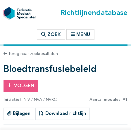
Richtlijnendatabase
t inhoudsopgave
ZOEK
MENU
n binnen deze richtlijn
Terug naar zoekresultaten
les openklappen
Bloedtransfusiebeleid
VOLGEN
Initiatief:
NIV / NVA / NVKC
Aantal modules:
91
pagina's open- en dichtklappen
Bijlagen
Download richtlijn
pagina's open- en dichtklappen