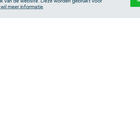
I
ik van de website. Deze worden gebruikt voor
k wil meer informatie
Back to top