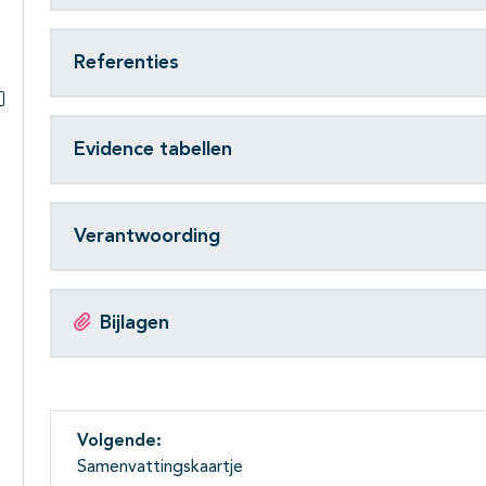
Referenties
Subpagina's open- en dichtklappen
Evidence tabellen
Verantwoording
Bijlagen
Volgende:
Samenvattingskaartje