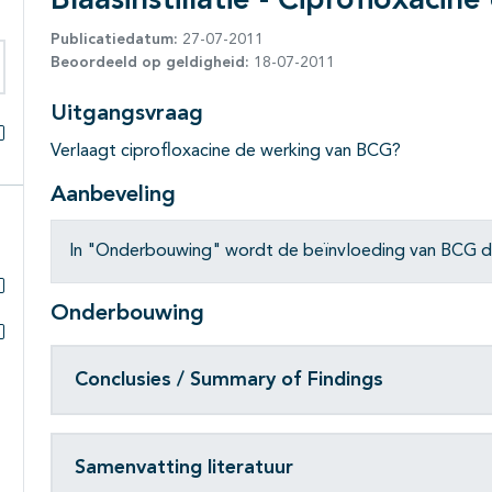
Blaasinstillatie - Ciprofloxacin
Publicatiedatum:
27-07-2011
Beoordeeld op geldigheid:
18-07-2011
eken binnen deze richtlijn
Uitgangsvraag
Verlaagt ciprofloxacine de werking van BCG?
Alles openklappen
Aanbeveling
In "Onderbouwing" wordt de beïnvloeding van BCG do
Onderbouwing
Subpagina's open- en dichtklappen
Subpagina's open- en dichtklappen
Conclusies / Summary of Findings
Samenvatting literatuur