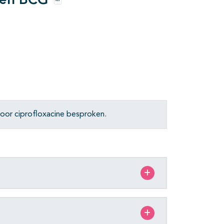
e en BCG
Opties
or ciprofloxacine besproken.