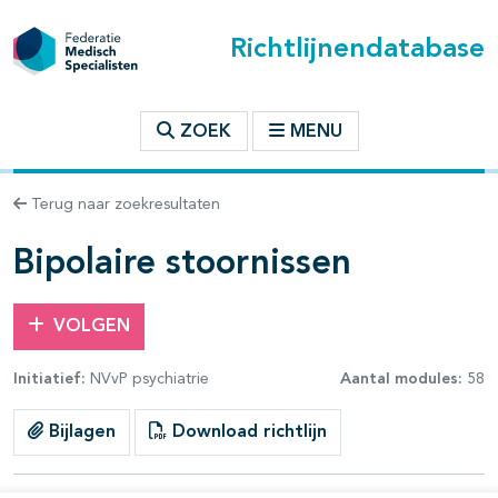
Richtlijnendatabase
t inhoudsopgave
ZOEK
MENU
n binnen deze richtlijn
Terug naar zoekresultaten
les openklappen
Bipolaire stoornissen
VOLGEN
Initiatief:
NVvP psychiatrie
Aantal modules:
58
pagina's open- en dichtklappen
Bijlagen
Download richtlijn
pagina's open- en dichtklappen
pagina's open- en dichtklappen