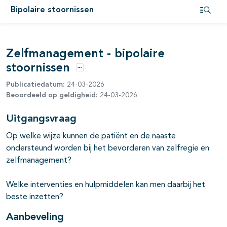
Bipolaire stoornissen
Open i
Zelfmanagement - bipolaire
stoornissen
pagina's open- en dichtklappen
Opties
Publicatiedatum:
24-03-2026
Beoordeeld op geldigheid:
24-03-2026
pagina's open- en dichtklappen
Uitgangsvraag
pagina's open- en dichtklappen
Op welke wijze kunnen de patiënt en de naaste
ondersteund worden bij het bevorderen van zelfregie en
pagina's open- en dichtklappen
zelfmanagement?
pagina's open- en dichtklappen
Welke interventies en hulpmiddelen kan men daarbij het
beste inzetten?
pagina's open- en dichtklappen
Aanbeveling