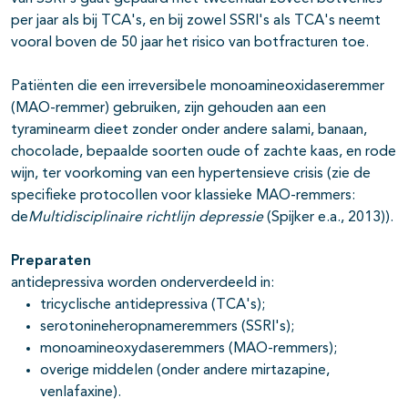
per jaar als bij TCA's, en bij zowel SSRI's als TCA's neemt
vooral boven de 50 jaar het risico van botfracturen toe.
pagina's open- en dichtklappen
Patiënten die een irreversibele monoamineoxidaseremmer
(MAO-remmer) gebruiken, zijn gehouden aan een
pagina's open- en dichtklappen
tyraminearm dieet zonder onder andere salami, banaan,
chocolade, bepaalde soorten oude of zachte kaas, en rode
pagina's open- en dichtklappen
wijn, ter voorkoming van een hypertensieve crisis (zie de
specifieke protocollen voor klassieke MAO-remmers:
de
Multidisciplinaire richtlijn depressie
(Spijker e.a., 2013)).
Preparaten
antidepressiva worden onderverdeeld in:
tricyclische antidepressiva (TCA's);
serotonineheropnameremmers (SSRI's);
monoamineoxydaseremmers (MAO-remmers);
overige middelen (onder andere mirtazapine,
venlafaxine).