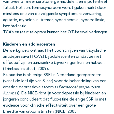
van twee of meer serotonerge middelen, en is potentieel
fataal. Het serotoninesyndroom wordt gekenmerkt door
minstens drie van de volgende symptomen: verwarring,
agitatie, myoclonus, tremor, hyperthermie, hyperreflexie,
incoördinatie.
TCA’s en (es)citalopram kunnen het QT-interval verlengen.
Kinderen en adolescenten
De werkgroep ontraadt het voorschrijven van tricyclische
antidepressiva (TCA's) bij adolescenten omdat ze niet
effectief zijn en aanzienlijke bijwerkingen kunnen hebben
(Trimbos-instituut, 2009).
Fluoxetine is als enige SSRI in Nederland geregistreerd
(vanaf de leeftijd van 8 jaar) voor de behandeling van een
ernstige depressieve stoornis (
Farmacotherapeutisch
Kompas
). De NICE-richtlijn voor depressie bij kinderen en
jongeren concludeert dat fluoxetine de enige SSRI is met
evidence voor klinische effectiviteit over een grote
breedte van uitkomstmaten (NICE, 2005