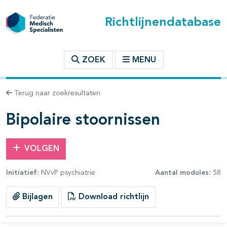
Richtlijnendatabase
t inhoudsopgave
ZOEK
MENU
n binnen deze richtlijn
Terug naar zoekresultaten
les openklappen
Bipolaire stoornissen
VOLGEN
Initiatief:
NVvP psychiatrie
Aantal modules:
58
pagina's open- en dichtklappen
Bijlagen
Download richtlijn
pagina's open- en dichtklappen
pagina's open- en dichtklappen