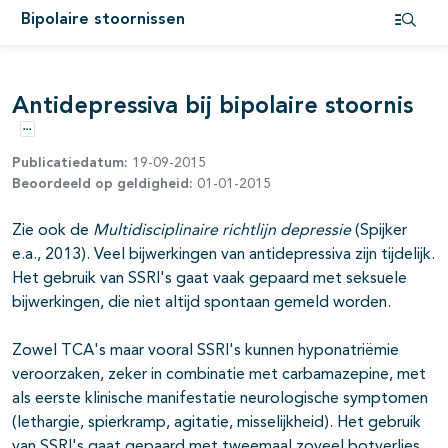
Bipolaire stoornissen
Open i
pagina's open- en dichtklappen
Antidepressiva bij bipolaire stoornis
Opties
pagina's open- en dichtklappen
Publicatiedatum:
19-09-2015
Beoordeeld op geldigheid:
01-01-2015
pagina's open- en dichtklappen
Zie ook de
Multidisciplinaire richtlijn depressie
(Spijker
e.a., 2013). Veel bijwerkingen van antidepressiva zijn tijdelijk.
Het gebruik van SSRI's gaat vaak gepaard met seksuele
bijwerkingen, die niet altijd spontaan gemeld worden.
Zowel TCA's maar vooral SSRI's kunnen hyponatriëmie
veroorzaken, zeker in combinatie met carbamazepine, met
als eerste klinische manifestatie neurologische symptomen
(lethargie, spierkramp, agitatie, misselijkheid). Het gebruik
van SSRI's gaat gepaard met tweemaal zoveel botverlies