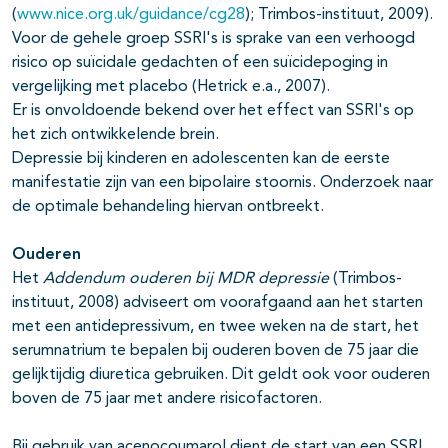
(
www.nice.org.uk/guidance/cg28
); Trimbos-instituut, 2009).
Voor de gehele groep SSRI's is sprake van een verhoogd
risico op suïcidale gedachten of een suïcidepoging in
vergelijking met placebo (Hetrick e.a., 2007).
Er is onvoldoende bekend over het effect van SSRI's op
het zich ontwikkelende brein.
Depressie bij kinderen en adolescenten kan de eerste
manifestatie zijn van een bipolaire stoornis. Onderzoek naar
de optimale behandeling hiervan ontbreekt.
Ouderen
Het
Addendum ouderen bij MDR depressie
(Trimbos-
instituut, 2008) adviseert om voorafgaand aan het starten
met een antidepressivum, en twee weken na de start, het
serumnatrium te bepalen bij ouderen boven de 75 jaar die
gelijktijdig diuretica gebruiken. Dit geldt ook voor ouderen
boven de 75 jaar met andere risicofactoren.
Bij gebruik van acenocoumarol dient de start van een SSRI