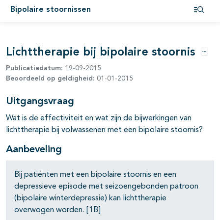
Bipolaire stoornissen
Open i
pagina's open- en dichtklappen
Lichttherapie bij bipolaire stoornis
Optie
Publicatiedatum:
19-09-2015
pagina's open- en dichtklappen
Beoordeeld op geldigheid:
01-01-2015
Uitgangsvraag
Wat is de effectiviteit en wat zijn de bijwerkingen van
pagina's open- en dichtklappen
lichttherapie bij volwassenen met een bipolaire stoornis?
Aanbeveling
pagina's open- en dichtklappen
Bij patiënten met een bipolaire stoornis en een
pagina's open- en dichtklappen
depressieve episode met seizoengebonden patroon
(bipolaire winterdepressie) kan lichttherapie
pagina's open- en dichtklappen
overwogen worden. [1B]