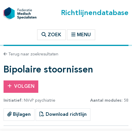
Richtlijnendatabase
t inhoudsopgave
ZOEK
MENU
n binnen deze richtlijn
Terug naar zoekresultaten
les openklappen
Bipolaire stoornissen
VOLGEN
Initiatief:
NVvP psychiatrie
Aantal modules:
58
pagina's open- en dichtklappen
Bijlagen
Download richtlijn
pagina's open- en dichtklappen
pagina's open- en dichtklappen