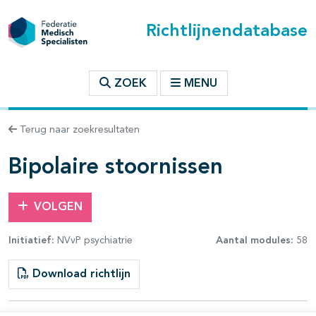
Richtlijnendatabase
t inhoudsopgave
ZOEK
MENU
n binnen deze richtlijn
Terug naar zoekresultaten
les openklappen
Bipolaire stoornissen
VOLGEN
Initiatief:
NVvP psychiatrie
Aantal modules:
58
pagina's open- en dichtklappen
Download richtlijn
pagina's open- en dichtklappen
pagina's open- en dichtklappen