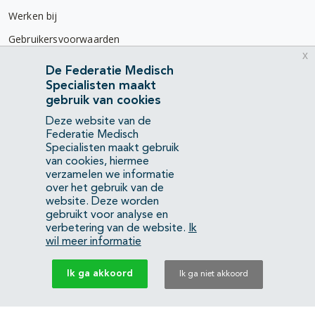
Werken bij
Gebruikersvoorwaarden
x
Privacyverklaring
De Federatie Medisch
Specialisten maakt
Contact
gebruik van cookies
Mercatorlaan 1200
Deze website van de
3528 BL Utrecht
Federatie Medisch
Specialisten maakt gebruik
van cookies, hiermee
(088) 505 34 34
verzamelen we informatie
info@richtlijnendatabase.nl
over het gebruik van de
website. Deze worden
gebruikt voor analyse en
YouTube
LinkedIn
verbetering van de website.
Ik
wil meer informatie
KvK Federatie Medisch Specialisten:
40483480
Ik ga akkoord
Ik ga niet akkoord
Privacyverklaring