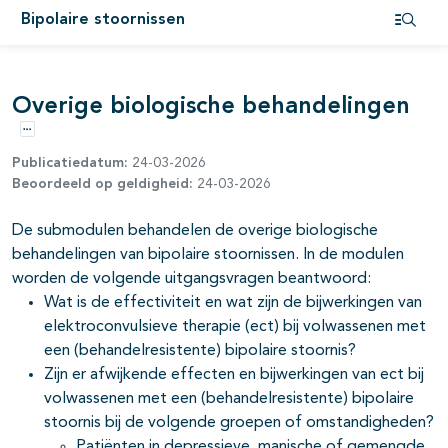
Bipolaire stoornissen
Open i
pagina's open- en dichtklappen
Overige biologische behandelingen
Opties
pagina's open- en dichtklappen
Publicatiedatum:
24-03-2026
Beoordeeld op geldigheid:
24-03-2026
De submodulen behandelen de overige biologische
behandelingen van bipolaire stoornissen. In de modulen
pagina's open- en dichtklappen
worden de volgende uitgangsvragen beantwoord:
Wat is de effectiviteit en wat zijn de bijwerkingen van
pagina's open- en dichtklappen
elektroconvulsieve therapie (ect) bij volwassenen met
een (behandelresistente) bipolaire stoornis?
pagina's open- en dichtklappen
Zijn er afwijkende effecten en bijwerkingen van ect bij
volwassenen met een (behandelresistente) bipolaire
pagina's open- en dichtklappen
stoornis bij de volgende groepen of omstandigheden?
Patiënten in depressieve, manische of gemengde